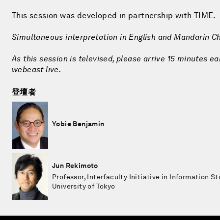
This session was developed in partnership with TIME.
Simultaneous interpretation in English and Mandarin C
As this session is televised, please arrive 15 minutes ea
webcast live.
登壇者
Yobie Benjamin
Jun Rekimoto
Professor, Interfaculty Initiative in Information St
University of Tokyo