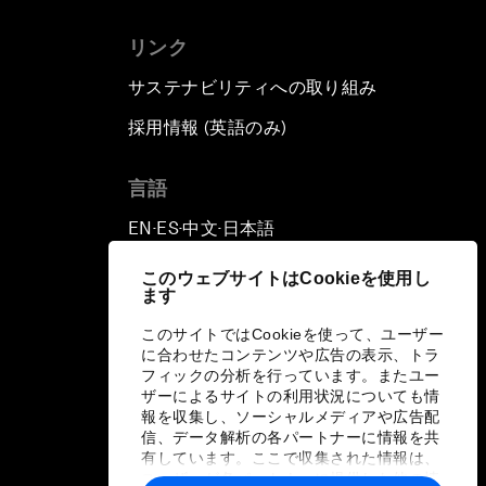
Human vs Machine: The
リンク
Significance of AlphaGo
サステナビリティへの取り組み
Issue Briefing: How Can We
採用情報 (英語のみ)
て
Effectively Fight Cybercrime?
言語
A Conversation with NBA Player
Jeremy Lin
EN
ES
中文
日本語
▪
▪
▪
Pandemics and Big Data:
このウェブサイトはCookieを使用し
ます
Disrupting Transmissible
Diseases
このサイトではCookieを使って、ユーザー
に合わせたコンテンツや広告の表示、トラ
フィックの分析を行っています。またユー
China's Millennials
ザーによるサイトの利用状況についても情
報を収集し、ソーシャルメディアや広告配
信、データ解析の各パートナーに情報を共
China's Global Ambitions
有しています。ここで収集された情報は、
ユーザーが各パートナーに提供した他の情