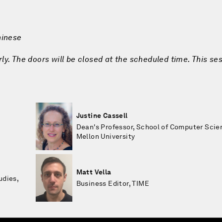
hinese
rly. The doors will be closed at the scheduled time. This ses
Justine Cassell
Dean's Professor, School of Computer Scie
Mellon University
Matt Vella
udies,
Business Editor, TIME