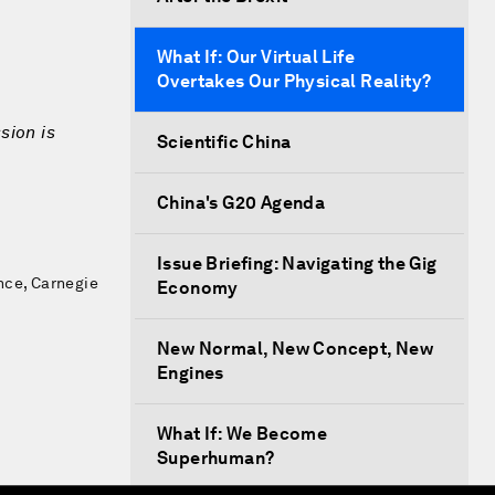
What If: Our Virtual Life
Overtakes Our Physical Reality?
sion is
Scientific China
China's G20 Agenda
Issue Briefing: Navigating the Gig
nce, Carnegie
Economy
New Normal, New Concept, New
Engines
What If: We Become
Superhuman?