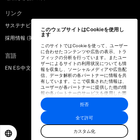
China's Global Ambitions
リンク
Unblocking Blockchain
サステナビリティへの取り組み
このウェブサイトはCookieを使用し
ます
Co-Chair Roundtable: Building a Global Brand
採用情報 (英語のみ)
このサイトではCookieを使って、ユーザー
に合わせたコンテンツや広告の表示、トラ
Welcome to the Annual Meeting of the New
言語
フィックの分析を行っています。またユー
Champions 2016
ザーによるサイトの利用状況についても情
EN
ES
中文
日本語
▪
▪
▪
報を収集し、ソーシャルメディアや広告配
信、データ解析の各パートナーに情報を共
Opening Plenary with Premier Li Keqiang
有しています。ここで収集された情報は、
ユーザーが各パートナーに提供した他の情
報や各パートナーのサービスを使用した際
Financing China's Growth Agenda
に収集された情報と組み合わされ、各パー
拒否
トナーによって使用されることがありま
プライバシーポリシーと利用規約
Co-Chair Roundtable: Disrupting Mobility
す。
全て許可
サイトマップ
What If: Drugs Are Printed from the Internet?
カスタム化
©
2026
世界経済フォーラム
EN
ES
中文
日本語