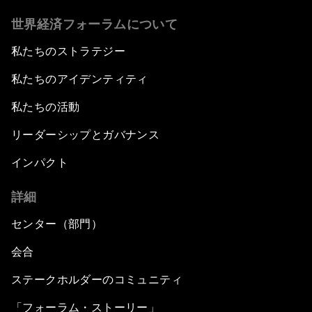
Co-Chair Roundtable: Canada’s New Innovation
世界経済フォーラムについて
Agenda
私たちのストラテジー
Issue Briefing: What’s GDP Got to Do with It?
私たちのアイデンティティ
After the Brexit
私たちの活動
リーダーシップとガバナンス
What If: Our Virtual Life Overtakes Our Physical
Reality?
インパクト
詳細
Scientific China
センター（部門）
China's G20 Agenda
会合
Issue Briefing: Navigating the Gig Economy
ステークホルダーのコミュニティ
「フォーラム・ストーリー」