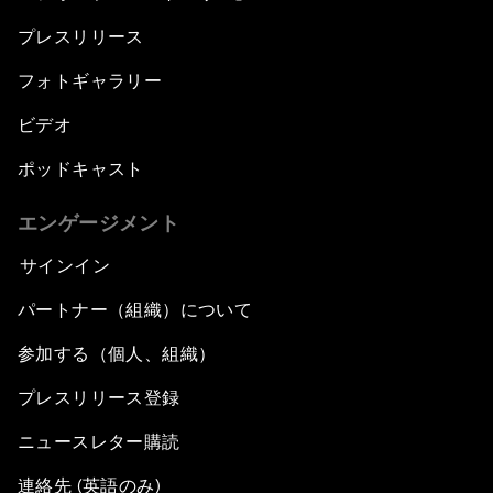
New Normal, New Concept, New Engines
プレスリリース
What If: We Become Superhuman?
フォトギャラリー
Human vs Machine: The Significance of
ビデオ
AlphaGo
ポッドキャスト
Issue Briefing: How Can We Effectively Fight
エンゲージメント
Cybercrime?
サインイン
A Conversation with NBA Player Jeremy Lin
パートナー（組織）について
Pandemics and Big Data: Disrupting
参加する（個人、組織）
Transmissible Diseases
プレスリリース登録
China's Millennials
ニュースレター購読
連絡先 (英語のみ)