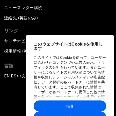
China's Millennials
ニュースレター購読
連絡先 (英語のみ)
China's Global Ambitions
リンク
Unblocking Blockchain
サステナビリティへの取り組み
このウェブサイトはCookieを使用し
ます
Co-Chair Roundtable: Building a Global Brand
採用情報 (英語のみ)
このサイトではCookieを使って、ユーザー
に合わせたコンテンツや広告の表示、トラ
Welcome to the Annual Meeting of the New
言語
フィックの分析を行っています。またユー
Champions 2016
ザーによるサイトの利用状況についても情
EN
ES
中文
日本語
▪
▪
▪
報を収集し、ソーシャルメディアや広告配
信、データ解析の各パートナーに情報を共
Opening Plenary with Premier Li Keqiang
有しています。ここで収集された情報は、
ユーザーが各パートナーに提供した他の情
報や各パートナーのサービスを使用した際
Financing China's Growth Agenda
に収集された情報と組み合わされ、各パー
拒否
トナーによって使用されることがありま
プライバシーポリシーと利用規約
Co-Chair Roundtable: Disrupting Mobility
す。