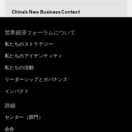
China’s New Business Context
Co-Chair Roundtable: Canada’s New Innovation
世界経済フォーラムについて
Agenda
私たちのストラテジー
Issue Briefing: What’s GDP Got to Do with It?
私たちのアイデンティティ
After the Brexit
私たちの活動
リーダーシップとガバナンス
What If: Our Virtual Life Overtakes Our Physical
Reality?
インパクト
詳細
Scientific China
センター（部門）
China's G20 Agenda
会合