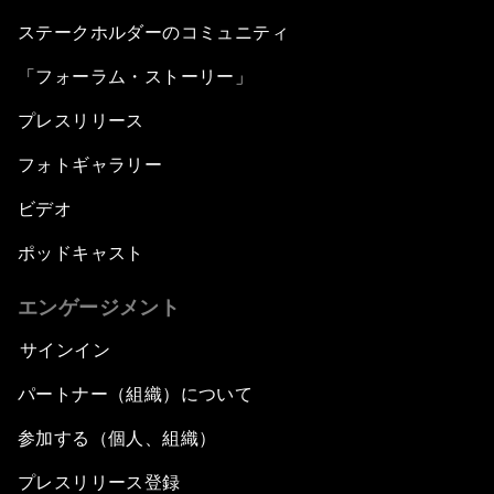
Issue Briefing: Navigating the Gig Economy
ステークホルダーのコミュニティ
「フォーラム・ストーリー」
New Normal, New Concept, New Engines
プレスリリース
What If: We Become Superhuman?
フォトギャラリー
Human vs Machine: The Significance of
ビデオ
AlphaGo
ポッドキャスト
Issue Briefing: How Can We Effectively Fight
エンゲージメント
Cybercrime?
サインイン
A Conversation with NBA Player Jeremy Lin
パートナー（組織）について
Pandemics and Big Data: Disrupting
参加する（個人、組織）
Transmissible Diseases
プレスリリース登録