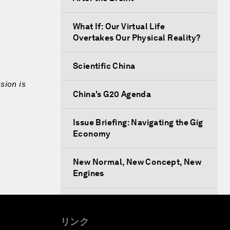
What If: Our Virtual Life
Overtakes Our Physical Reality?
Scientific China
sion is
China's G20 Agenda
Issue Briefing: Navigating the Gig
Economy
New Normal, New Concept, New
Engines
What If: We Become
Superhuman?
リンク