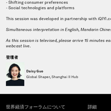
- Shifting consumer preferences
- Social technologies and platforms
This session was developed in partnership with iQIYI.
Simultaneous interpretation in English, Mandarin Chin
As this session is televised, please arrive 15 minutes ea
webcast live.
登壇者
Daisy Guo
Global Shaper, Shanghai II Hub
世界経済フォーラムについて
詳細