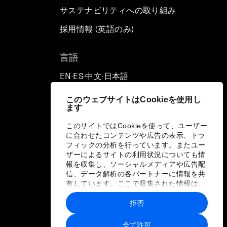
サステナビリティへの取り組み
Human vs Machine: The
Significance of AlphaGo
採用情報 (英語のみ)
て
Issue Briefing: How Can We
言語
Effectively Fight Cybercrime?
EN
ES
中文
日本語
▪
▪
▪
A Conversation with NBA Player
このウェブサイトはCookieを使用し
Jeremy Lin
ます
このサイトではCookieを使って、ユーザー
Pandemics and Big Data:
に合わせたコンテンツや広告の表示、トラ
Disrupting Transmissible
フィックの分析を行っています。またユー
Diseases
ザーによるサイトの利用状況についても情
報を収集し、ソーシャルメディアや広告配
信、データ解析の各パートナーに情報を共
China's Millennials
有しています。ここで収集された情報は、
ユーザーが各パートナーに提供した他の情
報や各パートナーのサービスを使用した際
拒否
China's Global Ambitions
に収集された情報と組み合わされ、各パー
トナーによって使用されることがありま
全て許可