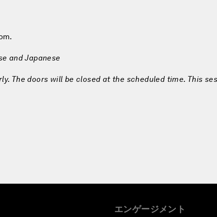
com.
ese and Japanese
rly. The doors will be closed at the scheduled time. This ses
エンゲージメント