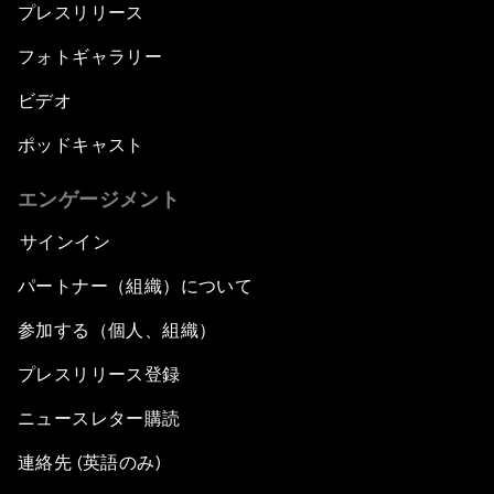
プレスリリース
What If: We Become Superhuman?
フォトギャラリー
Human vs Machine: The Significance of
ビデオ
AlphaGo
ポッドキャスト
Issue Briefing: How Can We Effectively Fight
エンゲージメント
Cybercrime?
サインイン
A Conversation with NBA Player Jeremy Lin
パートナー（組織）について
Pandemics and Big Data: Disrupting
参加する（個人、組織）
Transmissible Diseases
プレスリリース登録
China's Millennials
ニュースレター購読
連絡先 (英語のみ)
China's Global Ambitions