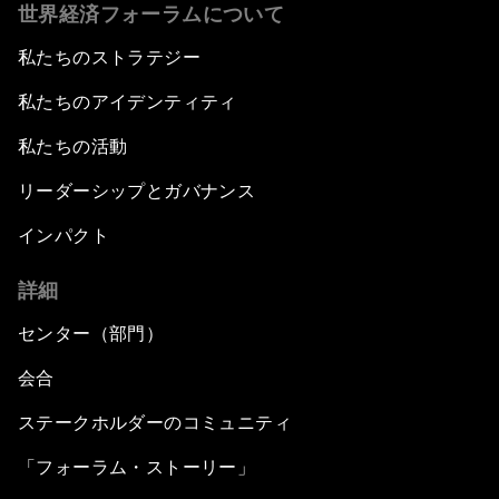
世界経済フォーラムについて
Agenda
私たちのストラテジー
Issue Briefing: What’s GDP Got to Do with It?
私たちのアイデンティティ
After the Brexit
私たちの活動
リーダーシップとガバナンス
What If: Our Virtual Life Overtakes Our Physical
Reality?
インパクト
詳細
Scientific China
センター（部門）
China's G20 Agenda
会合
Issue Briefing: Navigating the Gig Economy
ステークホルダーのコミュニティ
「フォーラム・ストーリー」
New Normal, New Concept, New Engines