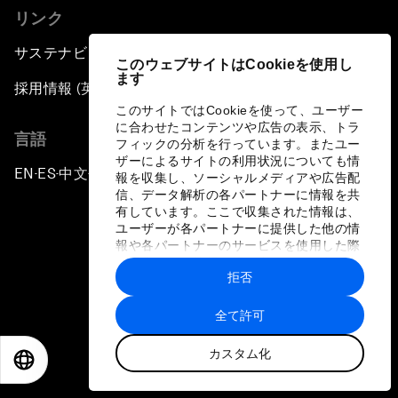
リンク
Unblocking Blockchain
サステナビリティへの取り組み
このウェブサイトはCookieを使用し
ます
Co-Chair Roundtable: Building a Global Brand
採用情報 (英語のみ)
このサイトではCookieを使って、ユーザー
に合わせたコンテンツや広告の表示、トラ
Welcome to the Annual Meeting of the New
言語
フィックの分析を行っています。またユー
Champions 2016
ザーによるサイトの利用状況についても情
EN
ES
中文
日本語
▪
▪
▪
報を収集し、ソーシャルメディアや広告配
信、データ解析の各パートナーに情報を共
Opening Plenary with Premier Li Keqiang
有しています。ここで収集された情報は、
ユーザーが各パートナーに提供した他の情
報や各パートナーのサービスを使用した際
Financing China's Growth Agenda
に収集された情報と組み合わされ、各パー
拒否
トナーによって使用されることがありま
プライバシーポリシーと利用規約
Co-Chair Roundtable: Disrupting Mobility
す。
全て許可
サイトマップ
What If: Drugs Are Printed from the Internet?
カスタム化
©
2026
世界経済フォーラム
EN
ES
中文
日本語
Co-Chair Roundtable: Leading China's Green