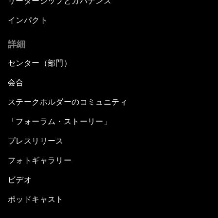
リーダーシップとガバナンス
What If: Our Virtual Life Overtakes Our Physical
Reality?
インパクト
詳細
Scientific China
センター（部門）
China's G20 Agenda
会合
Issue Briefing: Navigating the Gig Economy
ステークホルダーのコミュニティ
「フォーラム・ストーリー」
New Normal, New Concept, New Engines
プレスリリース
What If: We Become Superhuman?
フォトギャラリー
Human vs Machine: The Significance of
ビデオ
AlphaGo
ポッドキャスト
Issue Briefing: How Can We Effectively Fight