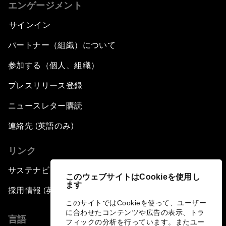
エンゲージメント
Cybercrime?
サインイン
A Conversation with NBA Player Jeremy Lin
パートナー（組織）について
Pandemics and Big Data: Disrupting
参加する（個人、組織）
Transmissible Diseases
プレスリリース登録
China's Millennials
ニュースレター購読
連絡先 (英語のみ)
China's Global Ambitions
リンク
Unblocking Blockchain
サステナビリティへの取り組み
このウェブサイトはCookieを使用し
ます
Co-Chair Roundtable: Building a Global Brand
採用情報 (英語のみ)
このサイトではCookieを使って、ユーザー
に合わせたコンテンツや広告の表示、トラ
Welcome to the Annual Meeting of the New
言語
フィックの分析を行っています。またユー
Champions 2016