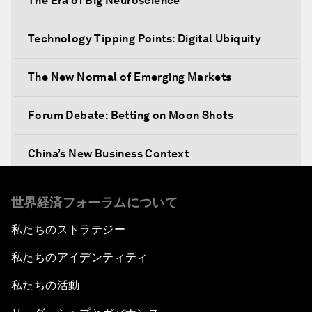
The Era of Big Neuroscience
Technology Tipping Points: Digital Ubiquity
The New Normal of Emerging Markets
Forum Debate: Betting on Moon Shots
China’s New Business Context
Co-Chair Roundtable: Canada’s New Innovation
世界経済フォーラムについて
Agenda
私たちのストラテジー
Issue Briefing: What’s GDP Got to Do with It?
私たちのアイデンティティ
After the Brexit
私たちの活動