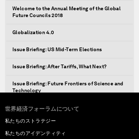
Welcome to the Annual Meeting of the Global
Future Councils 2018
Globalization 4.0
Issue Briefing: US Mid-Term Elections
Issue Briefing: After Tariffs, What Next?
Issue Briefing: Future Frontiers of Science and
Technology
Shaping a New Global Architecture
世界経済フォーラムについて
私たちのストラテジー
Closing Remarks
私たちのアイデンティティ