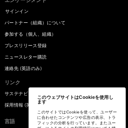
エンゲージメント
Connecting the Unconnected
サインイン
Asia's Energy Options
パートナー（組織）について
参加する（個人、組織）
Intellectual Property in the Information Age
プレスリリース登録
The Digital Disruption of Finance
ニュースレター購読
Navigating the Next Industrial Revolution
連絡先 (英語のみ)
リンク
Parity Equals Performance
サステナビリティへの取り組み
このウェブサイトはCookieを使用し
The Global Rise of China's Entrepreneurs
ます
採用情報 (英語のみ)
このサイトではCookieを使って、ユーザー
Bringing Space Down to Earth
に合わせたコンテンツや広告の表示、トラ
言語
フィックの分析を行っています。またユー