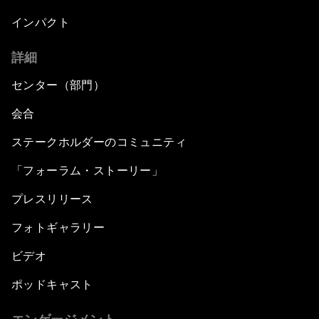
Future-Proofing the Internet Economy
インパクト
Emerging Markets at a Crossroads
詳細
What If: Your Mind Can Be Read?
センター（部門）
会合
Partnering for Science
ステークホルダーのコミュニティ
China's Digital Disruptors
「フォーラム・ストーリー」
プレスリリース
Welcome to the Annual Meeting of the New
Champions 2015
フォトギャラリー
Opening Plenary with Premier Li Keqiang
ビデオ
ポッドキャスト
Leading Global Innovation