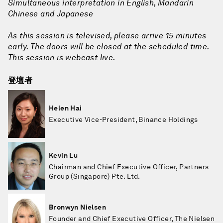
Simultaneous interpretation in English, Mandarin
Chinese and Japanese
As this session is televised, please arrive 15 minutes
early. The doors will be closed at the scheduled time.
This session is webcast live.
登壇者
Helen Hai
Executive Vice-President, Binance Holdings
Kevin Lu
Chairman and Chief Executive Officer, Partners
Group (Singapore) Pte. Ltd.
Bronwyn Nielsen
Founder and Chief Executive Officer, The Nielsen