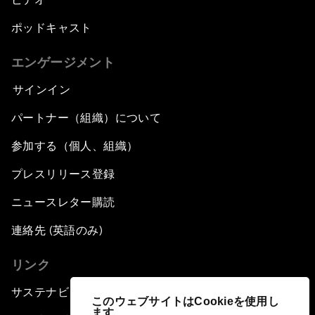
ポッドキャスト
Leading Global Innovation
エンゲージメント
Connecting the Unconnected
サインイン
Asia's Energy Options
パートナー（組織）について
参加する（個人、組織）
Intellectual Property in the Information Age
プレスリリース登録
The Digital Disruption of Finance
ニュースレター購読
Navigating the Next Industrial Revolution
連絡先 (英語のみ)
リンク
Parity Equals Performance
サステナビリティへの取り組み
このウェブサイトはCookieを使用し
The Global Rise of China's Entrepreneurs
ます