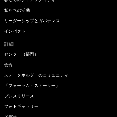
The Modern Silk Road
私たちの活動
リーダーシップとガバナンス
Future-Proofing the Internet Economy
インパクト
Emerging Markets at a Crossroads
詳細
What If: Your Mind Can Be Read?
センター（部門）
会合
Partnering for Science
ステークホルダーのコミュニティ
China's Digital Disruptors
「フォーラム・ストーリー」
プレスリリース
Welcome to the Annual Meeting of the New
Champions 2015
フォトギャラリー
Opening Plenary with Premier Li Keqiang
ビデオ