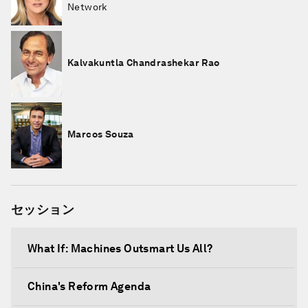
Network
Kalvakuntla Chandrashekar Rao
Marcos Souza
セッション
What If: Machines Outsmart Us All?
China's Reform Agenda