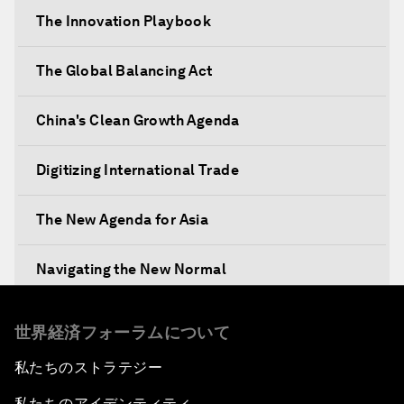
The Innovation Playbook
The Global Balancing Act
China's Clean Growth Agenda
Digitizing International Trade
The New Agenda for Asia
Navigating the New Normal
The International Institution for Public-Private
世界経済フォーラムについて
Cooperation
私たちのストラテジー
China's New Vision for Industrial Cooperation
私たちのアイデンティティ