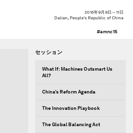
2015年9月9日～11日
Dalian, People's Republic of China
#amnc15
セッション
What If: Machines Outsmart Us
All?
China's Reform Agenda
The Innovation Playbook
The Global Balancing Act