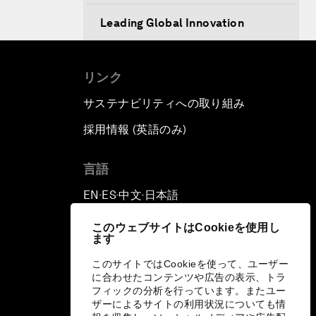
Leading Global Innovation
Connecting the Unconnected
リンク
Asia's Energy Options
サステナビリティへの取り組み
採用情報 (英語のみ)
て
Intellectual Property in the
Information Age
言語
The Digital Disruption of Finance
EN
ES
中文
日本語
▪
▪
▪
このウェブサイトはCookieを使用し
Navigating the Next Industrial
ます
Revolution
このサイトではCookieを使って、ユーザー
に合わせたコンテンツや広告の表示、トラ
Parity Equals Performance
フィックの分析を行っています。またユー
ザーによるサイトの利用状況についても情