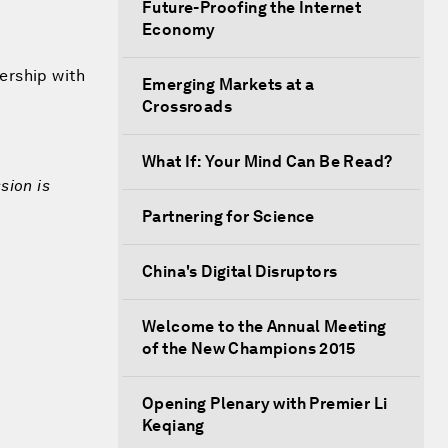
Future-Proofing the Internet
Economy
ership with
Emerging Markets at a
Crossroads
What If: Your Mind Can Be Read?
sion is
Partnering for Science
China's Digital Disruptors
Welcome to the Annual Meeting
of the New Champions 2015
Opening Plenary with Premier Li
Keqiang