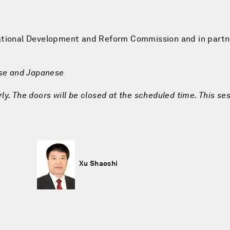
National Development and Reform Commission and in partn
ese and Japanese
rly. The doors will be closed at the scheduled time. This ses
Xu Shaoshi