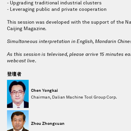
- Upgrading traditional industrial clusters
- Leveraging public and private cooperation
This session was developed with the support of the 
Caijing Magazine.
Simultaneous interpretation in English, Mandarin Chin
As this session is televised, please arrive 15 minutes ea
webcast live.
登壇者
Chen Yongkai
Chairman, Dalian Machine Tool Group Corp.
Zhou Zhongxuan