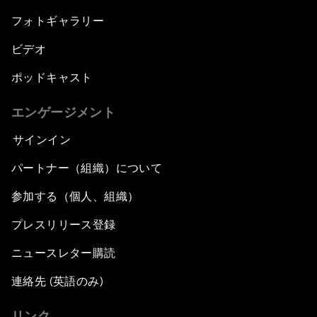
フォトギャラリー
New Champions Plenary: Creating Value
through Innovation
ビデオ
ポッドキャスト
An Insight, An Idea with Kaushik Basu
エンゲージメント
Greening China's Economy
サインイン
The Health Advantage
パートナー（組織）について
参加する（個人、組織）
Forum Debate: Financial Fault Lines
プレスリリース登録
Rebooting Chinese Finance
ニュースレター購読
Global Science Outlook
連絡先 (英語のみ)
リンク