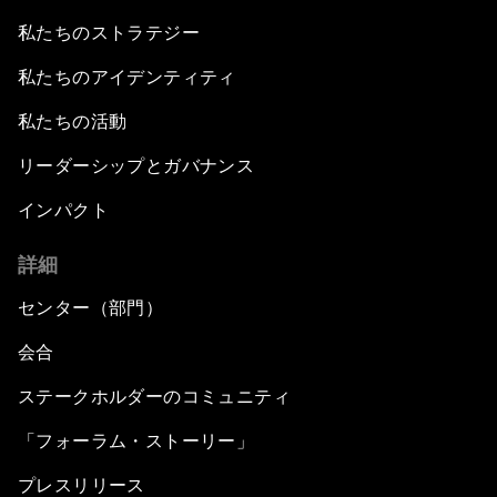
私たちのストラテジー
An Insight, An Idea with Yao Chen
私たちのアイデンティティ
The China Outlook
私たちの活動
The Future of the Internet Economy
リーダーシップとガバナンス
インパクト
Welcome to the Annual Meeting of the New
Champions 2014
詳細
Opening Plenary with Premier Li Keqiang
センター（部門）
会合
The New Climate Context
ステークホルダーのコミュニティ
Asia's Business Context
「フォーラム・ストーリー」
プレスリリース
Dot.com Again?