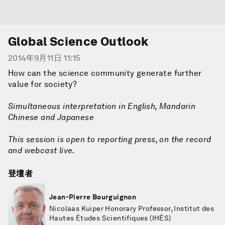
Global Science Outlook
2014年9月11日 11:15
How can the science community generate further
value for society?
Simultaneous interpretation in English, Mandarin
Chinese and Japanese
This session is open to reporting press, on the record
and webcast live.
登壇者
Jean-Pierre Bourguignon
Nicolaas Kuiper Honorary Professor, Institut des
Hautes Études Scientifiques (IHÉS)