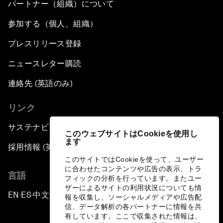
The Health Advantage
パートナー（組織）について
参加する（個人、組織）
Forum Debate: Financial Fault Lines
プレスリリース登録
Rebooting Chinese Finance
ニュースレター購読
Global Science Outlook
連絡先 (英語のみ)
リンク
China: The Next Innovation Nation
サステナビリティへの取り組み
このウェブサイトはCookieを使用し
Forum Debate: Chrome-Collar Jobs
ます
採用情報 (英語のみ)
このサイトではCookieを使って、ユーザー
The Gender Advantage
に合わせたコンテンツや広告の表示、トラ
言語
フィックの分析を行っています。またユー
ザーによるサイトの利用状況についても情
Special Performance: Pushing the Limits
EN
ES
中文
日本語
▪
▪
▪
報を収集し、ソーシャルメディアや広告配
信、データ解析の各パートナーに情報を共
有しています。ここで収集された情報は、
Closing Remarks