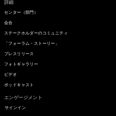
詳細
Opening Plenary with Premier Li Keqiang
センター（部門）
会合
The New Climate Context
ステークホルダーのコミュニティ
Asia's Business Context
「フォーラム・ストーリー」
プレスリリース
Dot.com Again?
フォトギャラリー
New Champions Plenary: Creating Value
through Innovation
ビデオ
ポッドキャスト
An Insight, An Idea with Kaushik Basu
エンゲージメント
Greening China's Economy
サインイン