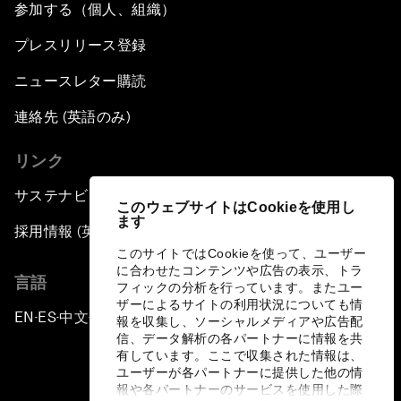
参加する（個人、組織）
プレスリリース登録
ニュースレター購読
連絡先 (英語のみ)
リンク
サステナビリティへの取り組み
このウェブサイトはCookieを使用し
ます
採用情報 (英語のみ)
このサイトではCookieを使って、ユーザー
に合わせたコンテンツや広告の表示、トラ
言語
フィックの分析を行っています。またユー
ザーによるサイトの利用状況についても情
EN
ES
中文
日本語
▪
▪
▪
報を収集し、ソーシャルメディアや広告配
信、データ解析の各パートナーに情報を共
有しています。ここで収集された情報は、
ユーザーが各パートナーに提供した他の情
報や各パートナーのサービスを使用した際