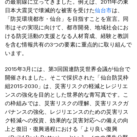
の最前線に立ってきました。例えば、2011年の東
日本大震災で壊滅的な被害を受けた
仙台市
は、
「防災環境都市・仙台」を目指すことを宣言。同
市はその実現に向けて、都市開発、地域社会にお
ける防災活動の支援となる人材育成、経験と教訓
を含む情報共有の3つの要素に重点的に取り組んで
います。
2015年3月には、第3回国連防災世界会議が仙台で
開催されました。そこで採択された「仙台防災枠
組2015-2030」は、災害リスクの軽減とレジリエ
ンスの強化を目的とした世界的な青写真です。こ
の枠組みでは、災害リスクの理解、災害リスクガ
バナンスの強化、レジリエンスのための災害リス
ク軽減への投資、効果的な災害対応への備えの向
上と復旧・復興過程における「より良い復興