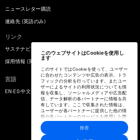
ニュースレター購読
連絡先 (英語のみ)
リンク
サステナビリティへの取り組み
このウェブサイトはCookieを使用し
ます
採用情報 (英語のみ)
このサイトではCookieを使って、ユーザー
に合わせたコンテンツや広告の表示、トラ
言語
フィックの分析を行っています。またユー
ザーによるサイトの利用状況についても情
EN
ES
中文
日本語
▪
▪
▪
報を収集し、ソーシャルメディアや広告配
信、データ解析の各パートナーに情報を共
有しています。ここで収集された情報は、
ユーザーが各パートナーに提供した他の情
報や各パートナーのサービスを使用した際
に収集された情報と組み合わされ、各パー
拒否
トナーによって使用されることがありま
プライバシーポリシーと利用規約
す。