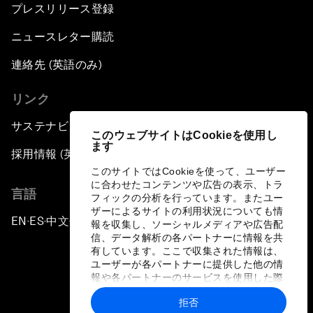
プレスリリース登録
ニュースレター購読
連絡先 (英語のみ)
リンク
サステナビリティへの取り組み
このウェブサイトはCookieを使用し
ます
採用情報 (英語のみ)
このサイトではCookieを使って、ユーザー
に合わせたコンテンツや広告の表示、トラ
言語
フィックの分析を行っています。またユー
ザーによるサイトの利用状況についても情
EN
ES
中文
日本語
▪
▪
▪
報を収集し、ソーシャルメディアや広告配
信、データ解析の各パートナーに情報を共
有しています。ここで収集された情報は、
ユーザーが各パートナーに提供した他の情
報や各パートナーのサービスを使用した際
に収集された情報と組み合わされ、各パー
拒否
トナーによって使用されることがありま