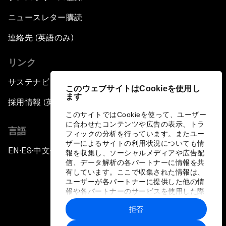
ニュースレター購読
連絡先 (英語のみ)
リンク
サステナビリティへの取り組み
このウェブサイトはCookieを使用し
ます
採用情報 (英語のみ)
このサイトではCookieを使って、ユーザー
に合わせたコンテンツや広告の表示、トラ
言語
フィックの分析を行っています。またユー
ザーによるサイトの利用状況についても情
EN
ES
中文
日本語
▪
▪
▪
報を収集し、ソーシャルメディアや広告配
信、データ解析の各パートナーに情報を共
有しています。ここで収集された情報は、
ユーザーが各パートナーに提供した他の情
報や各パートナーのサービスを使用した際
に収集された情報と組み合わされ、各パー
拒否
トナーによって使用されることがありま
プライバシーポリシーと利用規約
す。