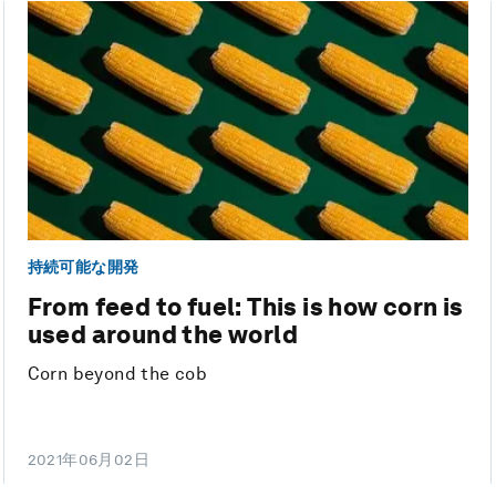
持続可能な開発
From feed to fuel: This is how corn is
used around the world
Corn beyond the cob
2021年06月02日