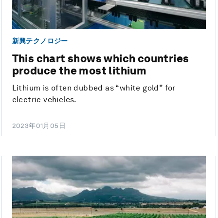
新興テクノロジー
This chart shows which countries
produce the most lithium
Lithium is often dubbed as “white gold” for
electric vehicles.
2023年01月05日