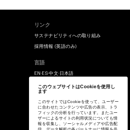
リンク
サステナビリティへの取り組み
採用情報 (英語のみ)
て
言語
EN
ES
中文
日本語
▪
▪
▪
このウェブサイトはCookieを使用し
ます
このサイトではCookieを使って、ユーザー
に合わせたコンテンツや広告の表示、トラ
フィックの分析を行っています。またユー
ザーによるサイトの利用状況についても情
報を収集し、ソーシャルメディアや広告配
信、データ解析の各パートナーに情報を共