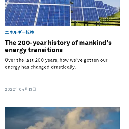
エネルギー転換
The 200-year history of mankind's
energy transitions
Over the last 200 years, how we’ve gotten our
energy has changed drastically⁠.
2022年04月13日