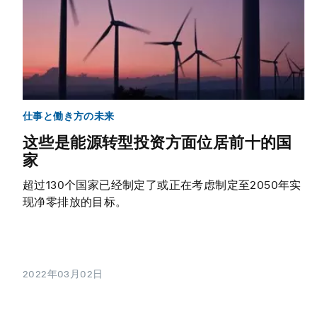
仕事と働き方の未来
这些是能源转型投资方面位居前十的国
家
超过130个国家已经制定了或正在考虑制定至2050年实
现净零排放的目标。
2022年03月02日