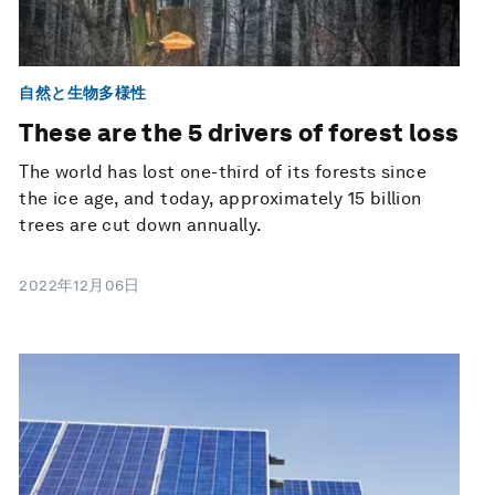
自然と生物多様性
These are the 5 drivers of forest loss
The world has lost one-third of its forests since
the ice age, and today, approximately 15 billion
trees are cut down annually.
2022年12月06日