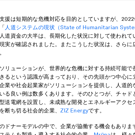
支援は短期的な危機対応を目的としていますが、202
「
人道システムの現状（State of Humanitarian Syst
人道資金の大半は、長期化した状況に対して使われて
現実が確認されました。またこうした状況は、さらに
。
ソリューションが、世界的な危機に対する持続可能で
きるという認識が高まっており、その先頭かつ中心に
企業や社会起業家がソリューションを提供し、人道的
いる良い例は数多くあります。そのひとつが、チャド
型送電網を設置し、未成熟な開発とエネルギーアクセ
を断ち切る社会的企業、
ZIZ Energy
です。
のドナーモデルの中で、企業が協働する機会もありま
ステムを製造・導入する社会的企業、
Mrüna
は、様々