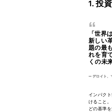
1. 
“
「世界
新しい
題の最
れを育
くの未
—
デロイト、
インパクト
けること。
どの基準を