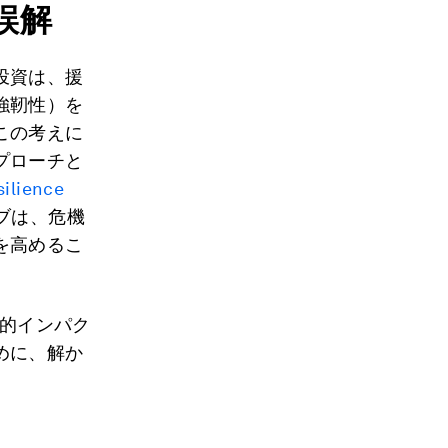
誤解
投資は、援
強靭性）を
この考えに
プローチと
lience
ブは、危機
を高めるこ
道的インパク
めに、解か