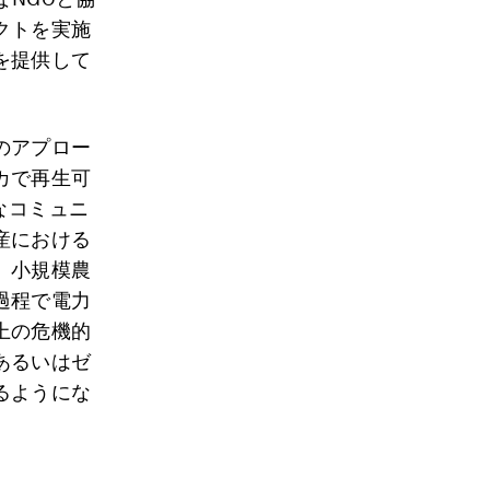
クトを実施
を提供して
のアプロー
カで再生可
なコミュニ
産における
、小規模農
過程で電力
上の危機的
あるいはゼ
るようにな