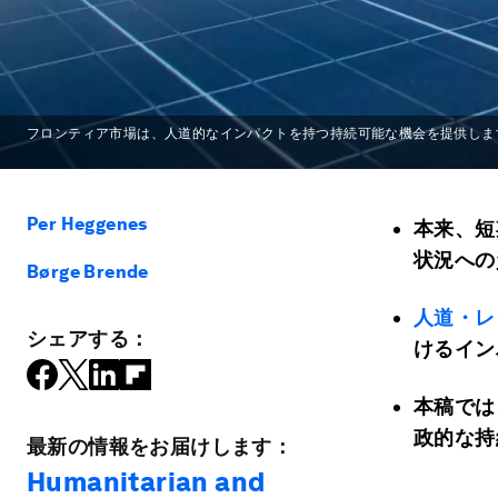
フロンティア市場は、人道的なインパクトを持つ持続可能な機会を提供しま
Per Heggenes
本来、短
状況への
Børge Brende
人道・レ
シェアする：
けるイン
本稿では
政的な持
最新の情報をお届けします：
Humanitarian and