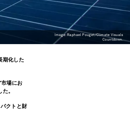
Image:
Raphael Pouget/Climate Visuals
Countdown.
長期化した
ア市場にお
した。
ンパクトと財