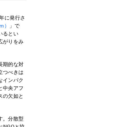
2年に発行さ
em）
」で
いるとい
広がりをみ
長期的な対
立つべきは
なインパク
と中央アフ
スの欠如と
す。分散型
なNGOと協