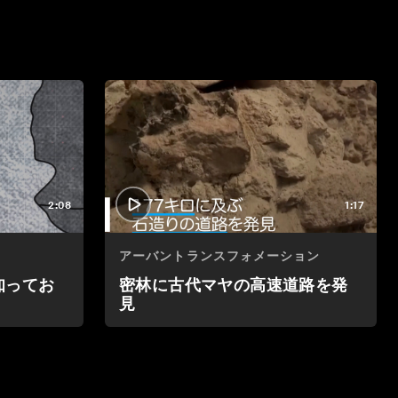
2:08
1:17
アーバントランスフォメーション
知ってお
密林に古代マヤの高速道路を発
見