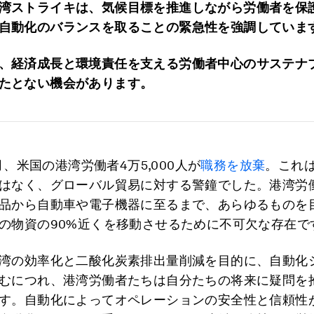
湾ストライキは、気候目標を推進しながら労働者を保
自動化のバランスを取ることの緊急性を強調していま
、経済成長と環境責任を支える労働者中心のサステナ
たとない機会があります。
0月、米国の港湾労働者4万5,000人が
職務を放棄
。これ
はなく、グローバル貿易に対する警鐘でした。港湾労
品から自動車や電子機器に至るまで、あらゆるものを
の物資の90%近くを移動させるために不可欠な存在で
湾の効率化と二酸化炭素排出量削減を目的に、自動化
むにつれ、港湾労働者たちは自分たちの将来に疑問を
す。自動化によってオペレーションの安全性と信頼性