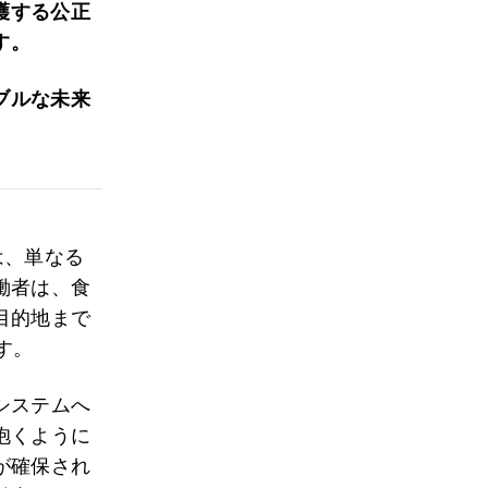
護する公正
す。
ブルな未来
は、単なる
働者は、食
目的地まで
す。
システムへ
抱くように
が確保され