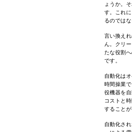
ょうか。そ
す。これに
るのではな
言い換えれ
ん。クリー
たな役割へ
です。
自動化はオ
時間操業で
役機器を自
コストと時
することが
自動化され