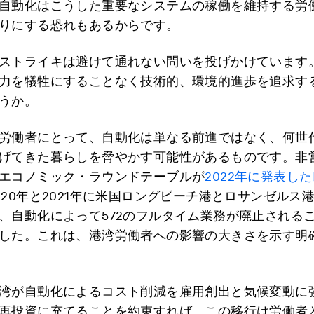
自動化はこうした重要なシステムの稼働を維持する労
りにする恐れもあるからです。
ストライキは避けて通れない問いを投げかけています
力を犠牲にすることなく技術的、環境的進歩を追求す
うか。
労働者にとって、自動化は単なる前進ではなく、何世
げてきた暮らしを脅やかす可能性があるものです。非
エコノミック・ラウンドテーブルが
2022年に発表し
020年と2021年に米国ロングビーチ港とロサンゼルス
、自動化によって572のフルタイム業務が廃止される
した。これは、港湾労働者への影響の大きさを示す明
湾が自動化によるコスト削減を雇用創出と気候変動に
再投資に充てることを約束すれば、この移行は労働者