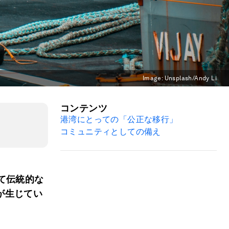
Image:
Unsplash/Andy Li
コンテンツ
港湾にとっての「公正な移行」
コミュニティとしての備え
て伝統的な
が生じてい