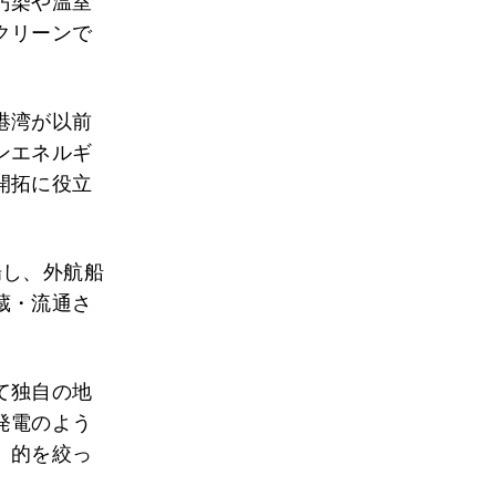
汚染や温室
クリーンで
港湾が以前
ンエネルギ
開拓に役立
場し、外航船
蔵・流通さ
て独自の地
発電のよう
、的を絞っ
。