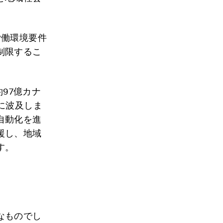
労働環境要件
制限するこ
97億カナ
に波及しま
自動化を進
援し、地域
す。
なものでし