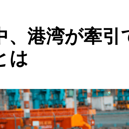
中、港湾が牽引
とは