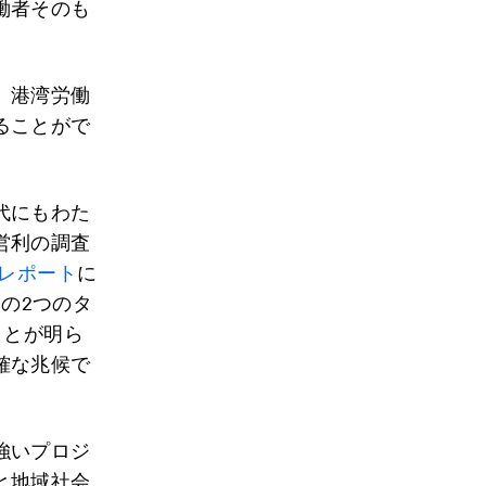
働者そのも
。港湾労働
ることがで
代にもわた
営利の調査
たレポート
に
港の2つのタ
ことが明ら
確な兆候で
強いプロジ
と地域社会