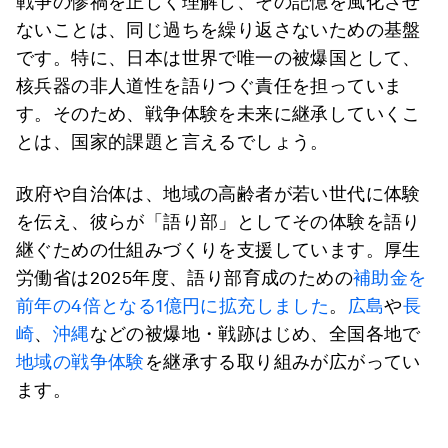
戦争の惨禍を正しく理解し、その記憶を風化させ
ないことは、同じ過ちを繰り返さないための基盤
です。特に、日本は世界で唯一の被爆国として、
核兵器の非人道性を語りつぐ責任を担っていま
す。そのため、戦争体験を未来に継承していくこ
とは、国家的課題と言えるでしょう。
政府や自治体は、地域の高齢者が若い世代に体験
を伝え、彼らが「語り部」としてその体験を語り
継ぐための仕組みづくりを支援しています。厚生
労働省は2025年度、語り部育成のための
補助金を
前年の4倍となる1億円に拡充しました
。
広島
や
長
崎
、
沖縄
などの被爆地・戦跡はじめ、全国各地で
地域の戦争体験
を継承する取り組みが広がってい
ます。