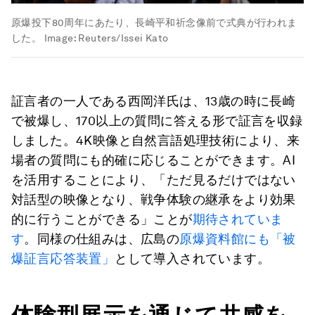
原爆投下80周年にあたり、長崎平和祈念像前で式典が行われま
した。
Image:
Reuters/Issei Kato
証言者の一人である西岡洋氏は、13歳の時に長崎
で被爆し、170以上の質問に答える形で証言を収録
しました。4K映像と自然言語処理技術により、来
場者の質問にも的確に応じることができます。AI
を活用することにより、「ただ見るだけではない
対話型の映像となり、戦争体験の継承をより効果
的に行うことができる」ことが
期待されていま
す
。同様の仕組みは、広島の
原爆資料館にも「被
爆証言応答装置」
として導入されています。