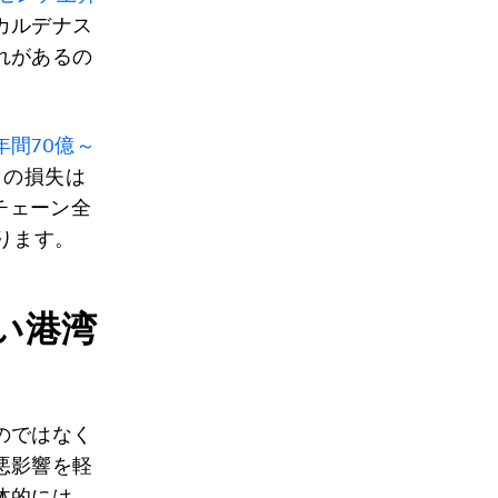
カルデナス
れがあるの
年間70億～
この損失は
チェーン全
ります。
い港湾
のではなく
悪影響を軽
体的には、