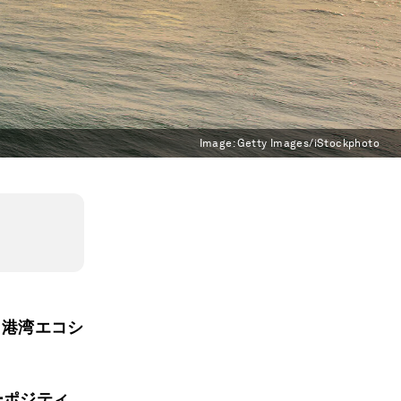
Image:
Getty Images/iStockphoto
、港湾エコシ
。
ーポジティ