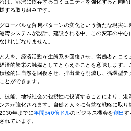
れは、港湾に依存するコミュニティを強化すると同時
援する取り組みです。
グローバルな貿易パターンの変化という新たな現実に
港湾システムが設計、建設される中、この変革の中心
なければなりません。
と人を、経済活動が生態系を回復させ、労働者とコミ
経済的繁栄の触媒としてとらえることを意味します。
積極的に自然を回復させ、排出量を削減し、循環型テ
ことができます。
、技能、地域社会の包摂性に投資することにより、港
ンスが強化されます。自然と人々に有益な戦略に取り
2030年までに
年間540億ドル
のビジネス機会を
創出
す
されています。