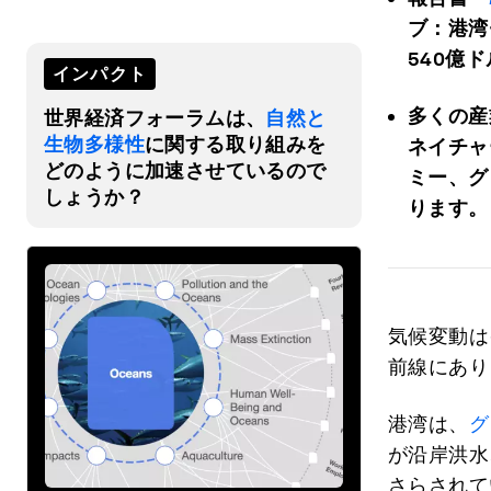
ブ：港湾
540
億ド
インパクト
多くの産
世界経済フォーラムは、
自然と
生物多様性
に関する取り組みを
ネイチャ
どのように加速させているので
ミー、グ
しょうか？
ります。
気候変動は
前線にあり
港湾は、
グ
が沿岸洪水
さらされて