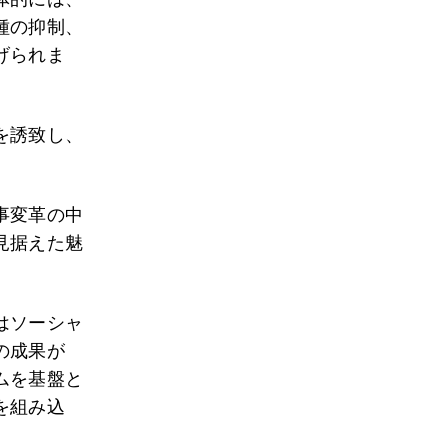
種の抑制、
げられま
を誘致し、
事変革の中
見据えた魅
はソーシャ
の成果が
ムを基盤と
を組み込