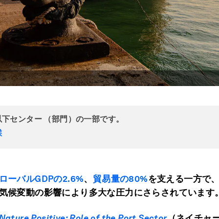
以下センター （部門）の一部です。
候
ローバルGDP
の2.6%
、
貿易量の80%
を支える一方で
気候変動の影響により多大な圧力にさらされています
Nature Positive:
Role of the Port Sector
（ネイチャ