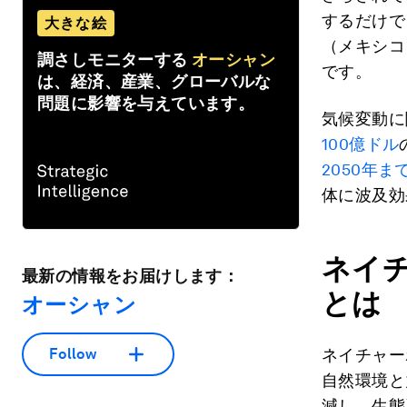
するだけで
大きな絵
（メキシコ
調さしモニターする
オーシャン
です。
は、経済、産業、グローバルな
問題に影響を与えています。
気候変動に
100億ドル
2050年ま
体に波及効
ネイ
最新の情報をお届けします：
とは
オーシャン
ネイチャー
Follow
自然環境と
減し、生態