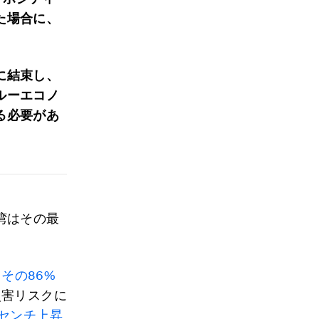
た場合に、
に結束し、
ルーエコノ
る必要があ
湾はその最
、
その86%
災害リスクに
0センチ上昇