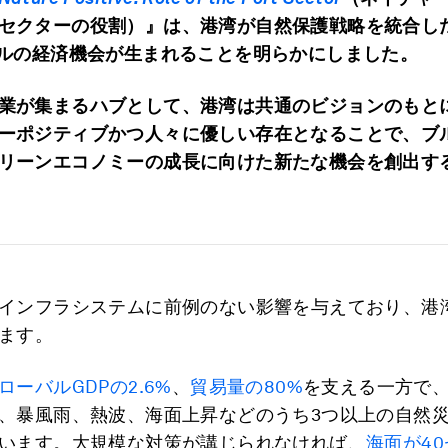
セクターの役割）』は、港湾が自然保護戦略を統合し
ルの経済機会が生まれることを明らかにしました。
業が集まるハブとして、港湾は共通のビジョンのもと
ーポジティブかつ人々に優しい存在となることで、ブ
リーンエコノミーの成長に向けた新たな機会を創出す
インフラシステムに前例のない影響を与えており、港
ます。
ローバルGDPの2.6%
、
貿易量の80%
を支える一方で
、暴風雨、熱波、海面上昇などのうち3つ以上の自然
います。大規模な対策が講じられなければ、
海面が4