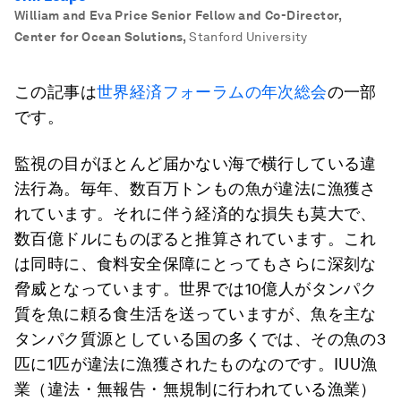
William and Eva Price Senior Fellow and Co-Director,
Center for Ocean Solutions
,
Stanford University
この記事は
世界経済フォーラムの年次総会
の一部
です。
監視の目がほとんど届かない海で横行している違
法行為。毎年、数百万トンもの魚が違法に漁獲さ
れています。それに伴う経済的な損失も莫大で、
数百億ドルにものぼると推算されています。これ
は同時に、食料安全保障にとってもさらに深刻な
脅威となっています。世界では10億人がタンパク
質を魚に頼る食生活を送っていますが、魚を主な
タンパク質源としている国の多くでは、その魚の3
匹に1匹が違法に漁獲されたものなのです。IUU漁
業（違法・無報告・無規制に行われている漁業）