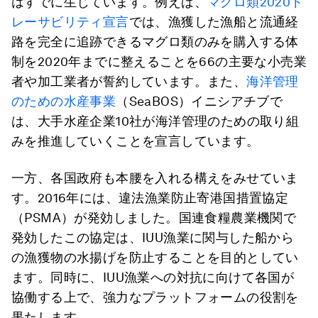
はすでに生じています。例えば、
マグロ類2020ト
レーサビリティ宣言
では、漁獲した漁船と流通経
路を完全に追跡できるマグロ類のみを購入する体
制を2020年までに整えることを66の主要な小売業
者や加工業者が誓約しています。また、
海洋管理
のための水産事業
（SeaBOS）イニシアチブで
は、大手水産企業10社が海洋管理のための取り組
みを推進していくことを宣言しています。
一方、各国政府も本腰を入れる構えをみせていま
す。2016年には、違法漁業防止寄港国措置協定
（PSMA）が発効しました。国連食糧農業機関で
発効したこの協定は、IUU漁業に関与した船から
の漁獲物の水揚げを防止することを目的としてい
ます。同時に、IUU漁業への対抗に向けて各国が
協働する上で、強力なプラットフォームの役割を
果たします。