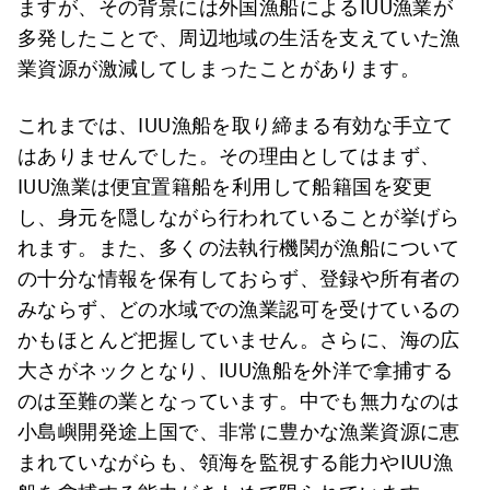
ますが、その背景には外国漁船によるIUU漁業が
多発したことで、周辺地域の生活を支えていた漁
業資源が激減してしまったことがあります。
これまでは、IUU漁船を取り締まる有効な手立て
はありませんでした。その理由としてはまず、
IUU漁業は便宜置籍船を利用して船籍国を変更
し、身元を隠しながら行われていることが挙げら
れます。また、多くの法執行機関が漁船について
の十分な情報を保有しておらず、登録や所有者の
みならず、どの水域での漁業認可を受けているの
かもほとんど把握していません。さらに、海の広
大さがネックとなり、IUU漁船を外洋で拿捕する
のは至難の業となっています。中でも無力なのは
小島嶼開発途上国で、非常に豊かな漁業資源に恵
まれていながらも、領海を監視する能力やIUU漁