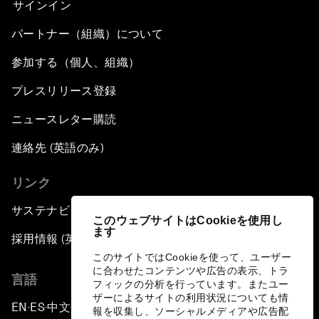
サインイン
パートナー（組織）について
参加する（個人、組織）
プレスリリース登録
ニュースレター購読
連絡先 (英語のみ)
リンク
サステナビリティへの取り組み
このウェブサイトはCookieを使用し
ます
採用情報 (英語のみ)
このサイトではCookieを使って、ユーザー
に合わせたコンテンツや広告の表示、トラ
言語
フィックの分析を行っています。またユー
ザーによるサイトの利用状況についても情
EN
ES
中文
日本語
▪
▪
▪
報を収集し、ソーシャルメディアや広告配