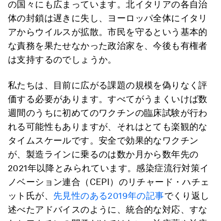
の国々にも広まっています。北イタリアの各自治
体の封鎖は遅きに失し、ヨーロッパ全体にイタリ
アからウイルスが拡散。市民を守るという基本的
な責務を果たせなかった政治家を、今後も有権者
は支持するのでしょうか。
私たちは、目前に広がる課題の規模を偽りなく評
価する必要があります。すべてがうまくいけば数
週間のうちに初めてのワクチンの臨床試験が行わ
れる可能性もありますが、それはとても楽観的な
タイムスケールです。安全で効果的なワクチン
が、製造ラインに乗るのは数か月から数年先の
2021年以降とみられています。感染症流行対策イ
ノベーション連合（CEPI）のリチャード・ハチェ
ット氏が、
先見性のある2019年の記事
でくり返し
述べたアドバイスのように、統合的な対応、すな