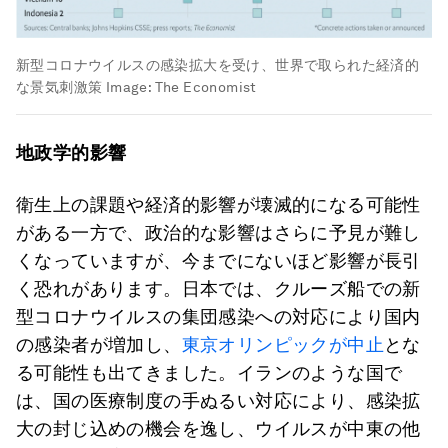
新型コロナウイルスの感染拡大を受け、世界で取られた経済的
な景気刺激策
Image:
The Economist
地政学的影響
衛生上の課題や経済的影響が壊滅的になる可能性
がある一方で、政治的な影響はさらに予見が難し
くなっていますが、今までにないほど影響が長引
く恐れがあります。日本では、クルーズ船での新
型コロナウイルスの集団感染への対応により国内
の感染者が増加し、
東京オリンピックが中止
とな
る可能性も出てきました。イランのような国で
は、国の医療制度の手ぬるい対応により、感染拡
大の封じ込めの機会を逸し、ウイルスが中東の他