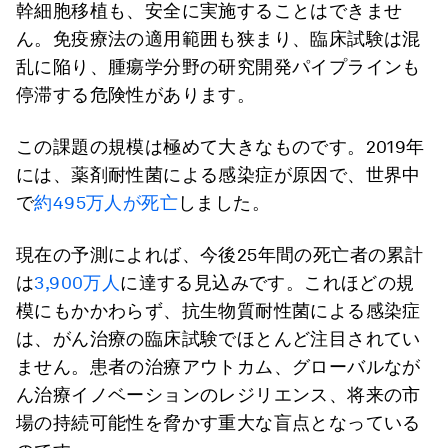
幹細胞移植も、安全に実施することはできませ
ん。免疫療法の適用範囲も狭まり、臨床試験は混
乱に陥り、腫瘍学分野の研究開発パイプラインも
停滞する危険性があります。
この課題の規模は極めて大きなものです。2019年
には、薬剤耐性菌による感染症が原因で、世界中
で
約495万人が死亡
しました。
現在の予測によれば、今後25年間の死亡者の累計
は
3,900万人
に達する見込みです。これほどの規
模にもかかわらず、抗生物質耐性菌による感染症
は、がん治療の臨床試験でほとんど注目されてい
ません。患者の治療アウトカム、グローバルなが
ん治療イノベーションのレジリエンス、将来の市
場の持続可能性を脅かす重大な盲点となっている