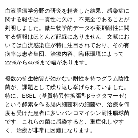
血液腫瘍学分野の研究を精査した結果、感染症に
関する報告は一貫性に欠け、不完全であることが
判明しました。微生物学的データや薬剤耐性に関
する情報はほとんど記録にありません。文献にお
いては血流感染症が特に注目されており、その有
病率は患者集団、治療内容、臨床環境によって
22%から45%まで幅があります。
複数の抗生物質が効かない耐性を持つグラム陰性
菌が、課題として繰り返し挙げられていました。
特に、ESBL（基質特異性拡張型βラクタマーゼ）
という酵素を作る腸内細菌科の細菌や、治療を何
度も受けた患者に多いバンコマイシン耐性腸球菌
です。これらの菌に感染すると、重症化しやす
く、治療が非常に困難になります。