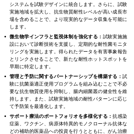
システムを試験デザインに統合します。さらに、試験
実施地域を拡大し、抗生物質耐性レベルが高い成長市
場を含めることで、より現実的なデータ収集を可能に
します。
微生物学インフラと監視体制を強化する：
試験実施施
設において診断技術を支援し、定期的な耐性菌モニタ
リングを実施します。得られたデータを有害事象報告
とリンクさせることで、新たな耐性ホットスポットを
早期に特定します。
管理と予防に関するパートナーシップを構築する：
試
験に抗菌薬適正使用プログラムを組み込むことで不必
要な抗生物質使用を抑制し、腸内細菌叢の健全性を維
持します。また、試験実施地域の耐性パターンに応じ
て予防策を最適化します。
サポート療法のポートフォリオを多様化する：
抗感染
症薬、ワクチン、病原体特異的モノクローナル抗体な
どの補助的医薬品への投資を行うとともに、がん治療