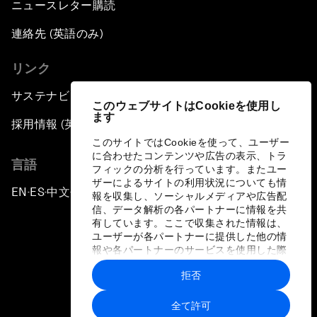
ニュースレター購読
連絡先 (英語のみ)
リンク
サステナビリティへの取り組み
このウェブサイトはCookieを使用し
ます
採用情報 (英語のみ)
このサイトではCookieを使って、ユーザー
に合わせたコンテンツや広告の表示、トラ
言語
フィックの分析を行っています。またユー
ザーによるサイトの利用状況についても情
EN
ES
中文
日本語
▪
▪
▪
報を収集し、ソーシャルメディアや広告配
信、データ解析の各パートナーに情報を共
有しています。ここで収集された情報は、
ユーザーが各パートナーに提供した他の情
報や各パートナーのサービスを使用した際
に収集された情報と組み合わされ、各パー
拒否
トナーによって使用されることがありま
プライバシーポリシーと利用規約
す。
全て許可
サイトマップ