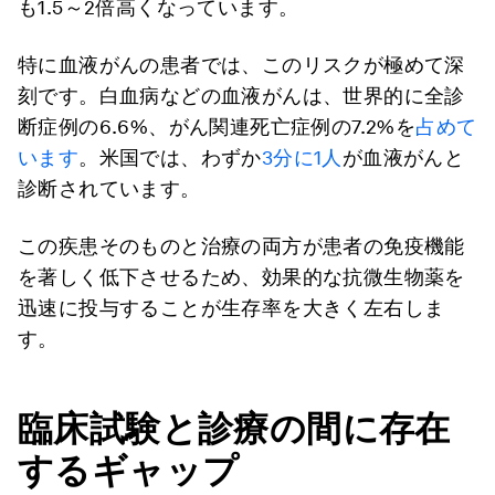
も1.5～2倍高くなっています。
特に血液がんの患者では、このリスクが極めて深
刻です。白血病などの血液がんは、世界的に全診
断症例の6.6%、がん関連死亡症例の7.2%を
占めて
います
。米国では、わずか
3分に1人
が血液がんと
診断されています。
この疾患そのものと治療の両方が患者の免疫機能
を著しく低下させるため、効果的な抗微生物薬を
迅速に投与することが生存率を大きく左右しま
す。
臨床試験と診療の間に存在
するギャップ