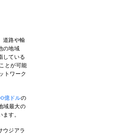
、道路や輸
他の地域
指している
ることが可能
ットワーク
700億ドル
の
地域最大の
います。
サウジアラ