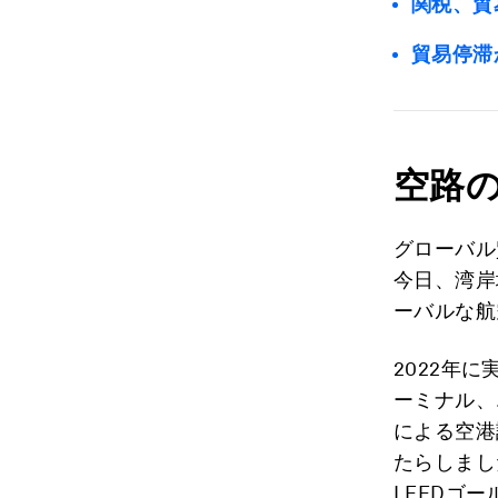
関税、貿
貿易停滞
空路
グローバル
今日、湾岸
ーバルな航
2022年
ーミナル、
による空港
たらしまし
LEEDゴ