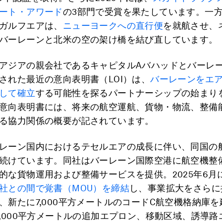
ート・アワード
の3部門で受賞を果たしています。一
ガルフエアは、
ニューヨークへの直行便
を就航させ、
バーレーンと北米の空の架け橋を結び直しています。
アジアの親会社であるキャピタルAバハッドとバーレ
された最近の意向表明書（LOI）は、
バーレーンをエ
して確立
する可能性を探るパートナーシップの始まり
意向表明書には、将来の航空運航、貨物・物流、整備
る協力関係の概要が記されています。
レーン国内におけるテセルエアの成長に伴い、同国の
続けています。同社はバーレーン国際空港に航空機整
的な貨物運用および整備サービスを提供。2025年6月
社との間で覚書（MOU）を締結
し、事業拡大をさらに
、新たに7,000平方メートルのコードC航空機格納庫
0,000平方メートルの追加エプロン、移動区域、誘導