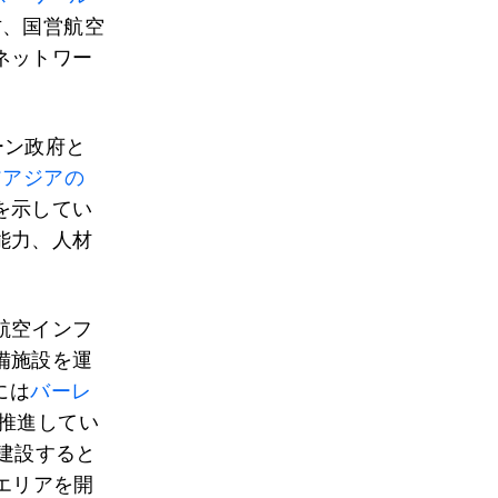
方、国営航空
ネットワー
ーン政府と
アアジアの
を示してい
能力、人材
航空インフ
備施設を運
には
バーレ
推進してい
を建設すると
路エリアを開