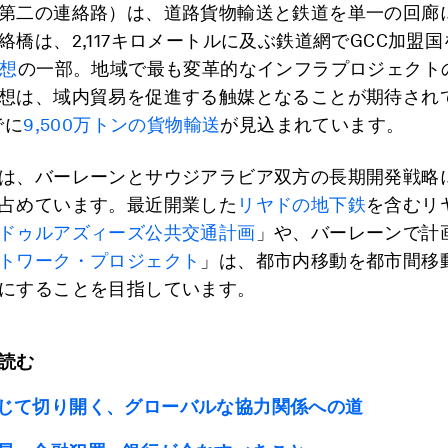
第二の連絡路）は、道路貨物輸送と鉄道を単一の回廊
絡橋は、2,117キロメートルに及ぶ鉄道網でGCC加盟
構想
の一部。地域で最も変革的なインフラプロジェクト
想は、域内貿易を促進する触媒となることが期待され
でに
9,500万トンの貨物輸送
が見込まれています。
は、バーレーンとサウジアラビア双方の長期開発戦略
占めています。最近開業した
リヤドの地下鉄
を含むリ
ドゥルアズィーズ公共交通計画
」や、バーレーンで計
トワーク・プロジェクト
」は、都市内移動を都市間移
にすることを目指しています。
読む
じて切り開く、グローバルな協力関係への道