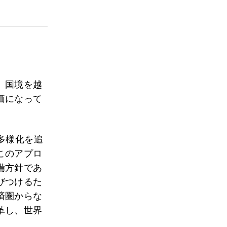
、国境を越
価になって
多様化を追
このアプロ
備方針であ
びつけるた
済圏からな
革し、世界