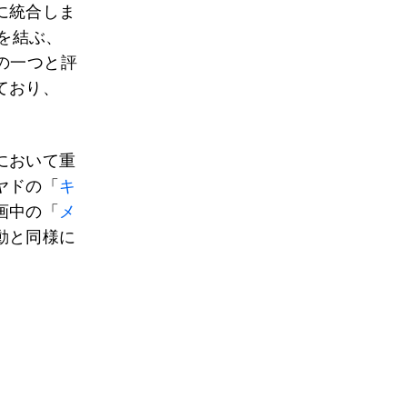
に統合しま
国を結ぶ、
の一つと評
ており、
において重
ヤドの「
キ
画中の「
メ
動と同様に