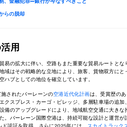
易、金融犯罪―銀行が今なすべきこと
からの脱却
の活用
貿易の拡大に伴い、空路もまた重要な貿易ルートとな
地域はその戦略的な立地により、旅客、貨物双方にと
空ハブとしての地位を確立しています。
に実施されたバーレーンの
空港
近代化計画
は、受賞歴のあ
エクスプレス・カーゴ・ビレッジ、多層駐車場の追加
設備のアップグレードにより、地域航空交通に大きな
た。バーレーン国際空港は、持続可能な設計と運営が
ールド認証を取得。さらに2025年には、
スカイトラック