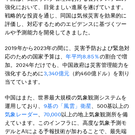
強化において、目覚ましい進展を遂げています。
戦略的な投資を通じ、同国は気候災害を効果的に
評価し、対応するためのエビデンスに基づくツー
ルや予測能力を開発してきました。
2019年から2023年の間に、災害予防および緊急対
応のための国家予算は、
年平均8.85％
の割合で増
加。2024年だけでも、中国政府は災害管理能力を
強化するために
3,340億元
（約460億ドル）を割り
当てています。
中国はまた、世界最大規模の気象観測システムを
運用しており、
9基の「風雲」衛星
、500基以上の
気象レーダー
、
70,000
以上の地上気象観測所を備
えています。このインフラに、高度な気象予測モ
デルとAIによる予報技術が加わることで、最先端