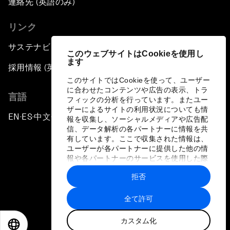
連絡先 (英語のみ)
リンク
サステナビリティへの取り組み
このウェブサイトはCookieを使用し
ます
採用情報 (英語のみ)
このサイトではCookieを使って、ユーザー
に合わせたコンテンツや広告の表示、トラ
言語
フィックの分析を行っています。またユー
ザーによるサイトの利用状況についても情
EN
ES
中文
日本語
▪
▪
▪
報を収集し、ソーシャルメディアや広告配
信、データ解析の各パートナーに情報を共
有しています。ここで収集された情報は、
ユーザーが各パートナーに提供した他の情
報や各パートナーのサービスを使用した際
に収集された情報と組み合わされ、各パー
拒否
トナーによって使用されることがありま
プライバシーポリシーと利用規約
す。
全て許可
サイトマップ
カスタム化
©
2026
世界経済フォーラム
EN
ES
中文
日本語