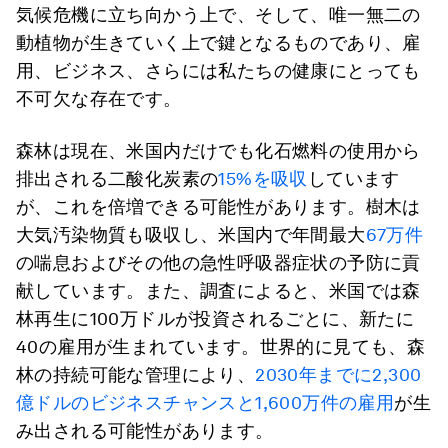
気候危機に立ち向かう上で、そして、唯一無二の
動植物が生きていく上で鍵となるものであり、雇
用、ビジネス、さらには私たちの健康にとっても
不可欠な存在です。
森林は現在、米国内だけでも化石燃料の使用から
排出される二酸化炭素の
15%を吸収
しています
が、これを倍増できる可能性があります。樹木は
大気汚染物質も吸収し、米国内で年間最大
67万件
の喘息およびその他の急性呼吸器症状の予防に貢
献しています。また、調査によると、米国では森
林再生に100万ドルが投資されるごとに、新たに
40の雇用が生まれています。世界的に見ても、森
林の持続可能な管理により、
2030年までに2,300
億ドルのビジネスチャンスと1,600万件の雇用
が生
み出される可能性があります。