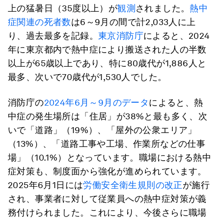
上の猛暑日（35度以上）が
観測
されました。
熱中
症関連の死者数
は6～9月の間で計2,033人に上
り、過去最多を記録。
東京消防庁
によると、2024
年に東京都内で熱中症により搬送された人の半数
以上が65歳以上であり、特に80歳代が1,886人と
最多、次いで70歳代が1,530人でした。
消防庁の
2024年6月～9月のデータ
によると、熱
中症の発生場所は「住居」が38%と最も多く、次
いで「道路」（19%）、「屋外の公衆エリア」
（13%）、「道路工事や工場、作業所などの仕事
場」（10.1%）となっています。職場における熱中
症対策も、制度面から強化が進められています。
2025年6月1日には
労働安全衛生規則の改正
が施行
され、事業者に対して従業員への熱中症対策が義
務付けられました。これにより、今後さらに職場