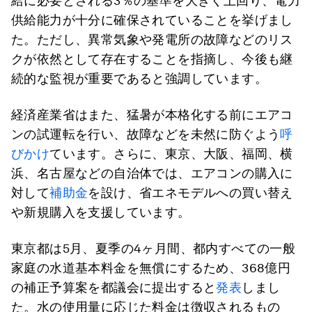
給に必要とされる3％の基準を大きく上回り、電力
供給能力が十分に確保されていることを挙げまし
た。ただし、異常気象や発電所の故障などのリス
クが依然として存在することを指摘し、今後も継
続的な監視が重要であると強調しています。
経済産業省はまた、猛暑が本格化する前にエアコ
ンの試運転を行い、故障などを未然に防ぐよう
呼
びかけ
ています。さらに、東京、大阪、福岡、横
浜、名古屋などの自治体では、エアコンの購入に
対して
補助金
を設け、省エネモデルへの買い替え
や新規購入を支援しています。
東京都は5月、夏季の4ヶ月間、都内すべての一般
家庭の水道基本料金を無償にするため、368億円
の補正予算案を都議会に提出すると
発表
しまし
た。水の使用量に応じた料金は徴収されるもの