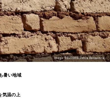
Image:
REUTERS/Zohra Bensemra
も暑い地域
を気温の上