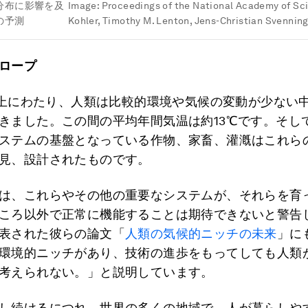
分布に影響を及
Image:
Proceedings of the National Academy of Sci
の予測
Kohler, Timothy M. Lenton, Jens-Christian Svenning
ロープ
年以上にわたり、人類は比較的環境や気候の変動が少ない
きました。この間の平均年間気温は約13℃です。そし
ステムの基盤となっている作物、家畜、灌漑はこれら
見、設計されたものです。
は、これらやその他の重要なシステムが、それらを育
ころ以外で正常に機能することは期待できないと警告
表された彼らの論文「
人類の気候的ニッチの未来
」に
環境的ニッチがあり、技術の進歩をもってしても人類
考えられない。」と説明しています。
し続けるにつれ、世界の多くの地域で、人が暮らしや