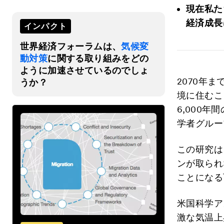
現在私た
経済成長
インパクト
世界経済フォーラムは、
気候変
動対策
に関する取り組みをどの
ように加速させているのでしょ
2070年
うか？
境に住むこ
6,000
学者グルー
この研究は
ンが取られ
ことになる
米国科学ア
激な気温上