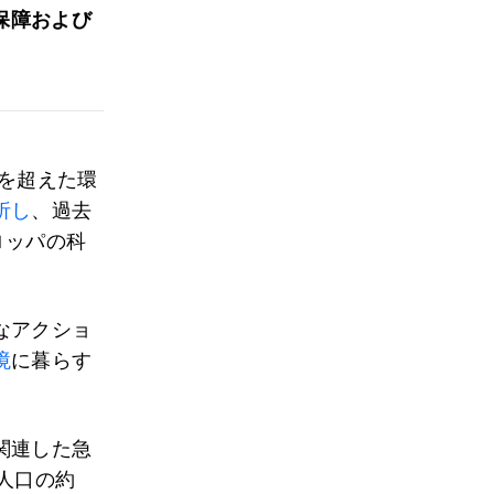
保障および
囲を超えた環
析し
、過去
ロッパの科
なアクショ
境
に暮らす
関連した急
人口の約