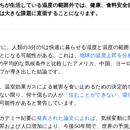
ちが生活している温度の範囲外では、健康、食料安全
は大きな課題に直面することになります。
までに、人類の3分の1は快適に暮らせる湿度と温度の範
とになる可能性がある。これは、
地球の温度上昇を分
年間の平均的な気候条件と比較したアメリカ、中国、ヨー
プが導き出した結論です。
、温室効果ガスによる被害を食い止めるための決定的
ない限り、何十億もの人が
「住むことができない」環
可能性があると警告しています。
カデミー紀要に
発表された論文によれば
、気候変動に
昇および人口増加により、今後50年間で、世界の予測