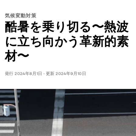
気候変動対策
酷暑を乗り切る〜熱波
に立ち向かう革新的素
材〜
発行
2024年8月1日
·
更新
2024年9月10日