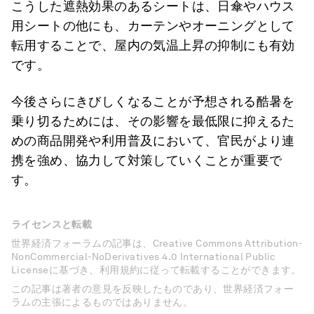
こうした遮熱効果のあるシートは、日傘やハウス
用シートの他にも、カーテンやオーニングとして
転用することで、屋内の気温上昇の抑制にも有効
です。
今後さらにきびしくなることが予想される酷暑を
乗り切るためには、その影響を最低限に抑えるた
めの商品開発や利用普及において、官民がより連
携を強め、協力して対策していくことが重要で
す。
ライセンスと転載
世界経済フォーラムの記事は、Creative Commons Attribution-
NonCommercial-NoDerivatives 4.0 International Public
Licenseに基づき、利用規約に従って転載することができます。
この記事は著者の意見を反映したものであり、世界経済フォー
ラムの主張によるものではありません。