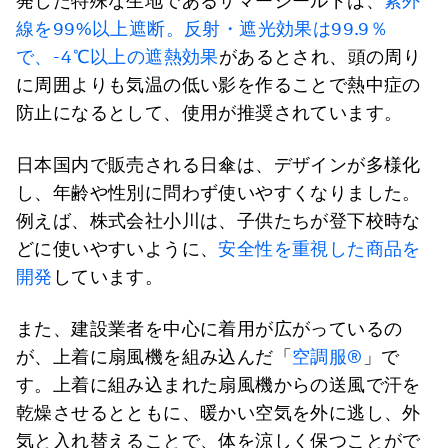
発した特殊な生地であるサマーシールドは、
紫外
線を99%以上遮断。反射・遮光効果は99.9％
で、-4℃以上の遮熱効果
があるとされ、頭の周り
に周囲よりも気温の低い影を作ることで熱中症の
防止になるとして、使用が推奨されています。
日本国内で販売される日傘は、デザインが多様化
し、年齢や性別に問わず使いやすくなりました。
例えば、株式会社小川は、子供たちが登下校時な
どに使いやすいように、
安全性を重視した商品を
開発
しています。
また、建設業者を中心に着用が広がっているの
が、上着に扇風機を組み込んだ「
空調服®
」で
す。上着に組み込まれた扇風機からの送風で汗を
乾燥させるとともに、暖かい空気を外に逃し、外
気と入れ替えることで、体を涼しく保つことがで