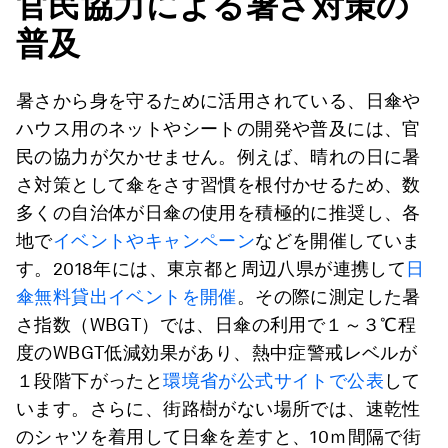
官民協力による暑さ対策の
普及
暑さから身を守るために活用されている、日傘や
ハウス用のネットやシートの開発や普及には、官
民の協力が欠かせません。例えば、晴れの日に暑
さ対策として傘をさす習慣を根付かせるため、数
多くの自治体が日傘の使用を積極的に推奨し、各
地で
イベントやキャンペーン
などを開催していま
す。2018年には、東京都と周辺八県が連携して
日
傘無料貸出イベントを開催
。その際に測定した暑
さ指数（WBGT）では、日傘の利用で１～３℃程
度のWBGT低減効果があり、熱中症警戒レベルが
１段階下がったと
環境省が公式サイトで公表
して
います。さらに、街路樹がない場所では、速乾性
のシャツを着用して日傘を差すと、10ｍ間隔で街