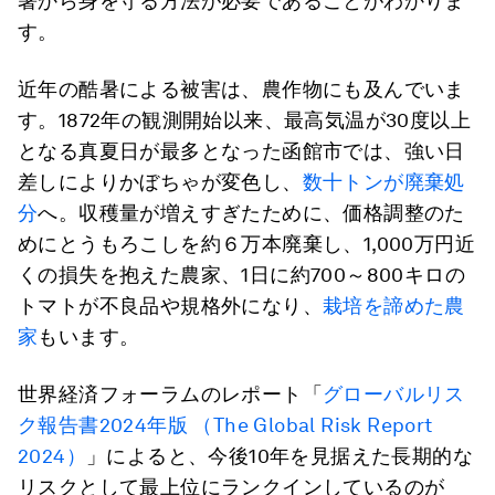
暑から身を守る方法が必要であることがわかりま
す。
近年の酷暑による被害は、農作物にも及んでいま
す。1872年の観測開始以来、最高気温が30度以上
となる真夏日が最多となった函館市では、強い日
差しによりかぼちゃが変色し、
数十トンが廃棄処
分
へ。収穫量が増えすぎたために、価格調整のた
めにとうもろこしを約６万本廃棄し、1,000万円近
くの損失を抱えた農家、1日に約700～800キロの
トマトが不良品や規格外になり、
栽培を諦めた農
家
もいます。
世界経済フォーラムのレポート「
グローバルリス
ク報告書2024年版 （The Global Risk Report
2024）
」によると、今後10年を見据えた長期的な
リスクとして最上位にランクインしているのが