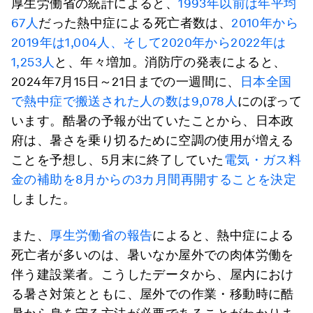
厚生労働省の統計によると、
1993年以前は年平均
67人
だった熱中症による死亡者数は、
2010年から
2019年は1,004人、そして2020年から2022年は
1,253人
と、年々増加。消防庁の発表によると、
2024年7月15日～21日までの一週間に、
日本全国
で熱中症で搬送された人の数は9,078人
にのぼって
います。酷暑の予報が出ていたことから、日本政
府は、暑さを乗り切るために空調の使用が増える
ことを予想し、5月末に終了していた
電気・ガス料
金の補助を8月からの3カ月間再開することを決定
しました。
また、
厚生労働省の報告
によると、熱中症による
死亡者が多いのは、暑いなか屋外での肉体労働を
伴う建設業者。こうしたデータから、屋内におけ
る暑さ対策とともに、屋外での作業・移動時に酷