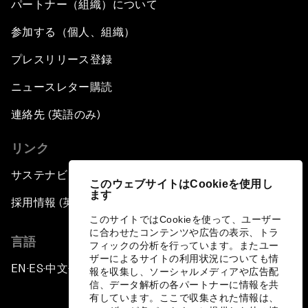
パートナー（組織）について
参加する（個人、組織）
プレスリリース登録
ニュースレター購読
連絡先 (英語のみ)
リンク
サステナビリティへの取り組み
このウェブサイトはCookieを使用し
ます
採用情報 (英語のみ)
このサイトではCookieを使って、ユーザー
に合わせたコンテンツや広告の表示、トラ
言語
フィックの分析を行っています。またユー
ザーによるサイトの利用状況についても情
EN
ES
中文
日本語
▪
▪
▪
報を収集し、ソーシャルメディアや広告配
信、データ解析の各パートナーに情報を共
有しています。ここで収集された情報は、