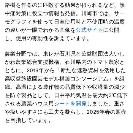
路樹を作るのに匹敵する効果が得られるなど、熱
中症対策に役立つ情報も発信。川崎市では、サー
モグラフィを使って日傘使用時と不使用時の温度
の違いが一眼でわかる画像を
公式サイト
に公開
し、使用の有効性を訴えています。
農業分野では、東レが石川県と公益財団法人いし
かわ農業総合支援機構、石川県内のトマト農家と
ともに、2018年から「新たな遮熱資材を活用した
高収益施設園芸モデル構築コンソーシアム」を組
織。高温による農作物の品質低下や収穫量の減少
を防ぐ製品として、日中平均気温を最大約3℃低下
させる農業ハウス用
シートを開発
しました。重さ
や扱いやすさにも工夫を凝らし、2025年春の販売
を目指しています。