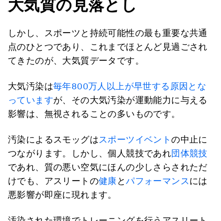
大気質の見落とし
しかし、スポーツと持続可能性の最も重要な共通
点のひとつであり、これまでほとんど見過ごされ
てきたのが、大気質データです。
大気汚染は
毎年800万人以上が早世する原因とな
っています
が、その大気汚染が運動能力に与える
影響は、無視されることの多いものです。
汚染によるスモッグは
スポーツイベント
の中止に
つながります。しかし、個人競技であれ
団体競技
であれ、質の悪い空気にほんの少しさらされただ
けでも、アスリートの
健康
と
パフォーマンス
には
悪影響が即座に現れます。
汚染された環境でトレーニングを行うアスリート