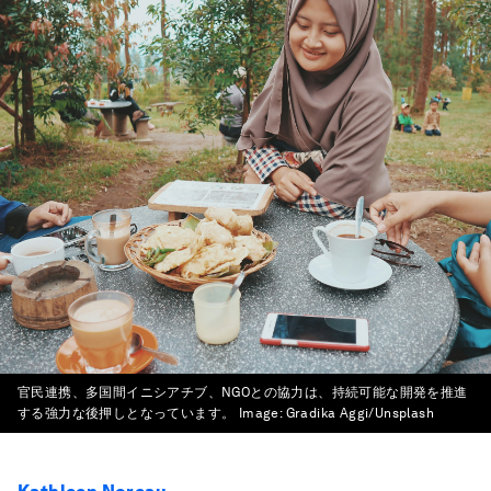
官民連携、多国間イニシアチブ、NGOとの協力は、持続可能な開発を推進
する強力な後押しとなっています。
Image:
Gradika Aggi/Unsplash