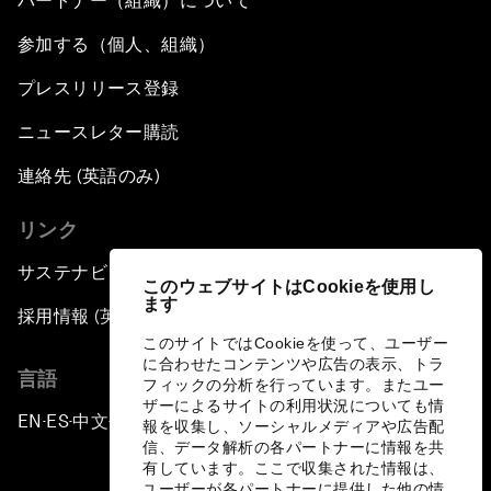
パートナー（組織）について
参加する（個人、組織）
プレスリリース登録
ニュースレター購読
連絡先 (英語のみ)
リンク
サステナビリティへの取り組み
このウェブサイトはCookieを使用し
ます
採用情報 (英語のみ)
このサイトではCookieを使って、ユーザー
に合わせたコンテンツや広告の表示、トラ
言語
フィックの分析を行っています。またユー
ザーによるサイトの利用状況についても情
EN
ES
中文
日本語
▪
▪
▪
報を収集し、ソーシャルメディアや広告配
信、データ解析の各パートナーに情報を共
有しています。ここで収集された情報は、
ユーザーが各パートナーに提供した他の情