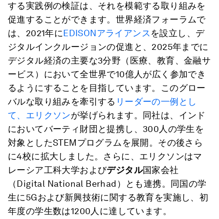
する実践例の検証は、それを模範する取り組みを
促進することができます。世界経済フォーラムで
は、2021年に
EDISONアライアンス
を設立し、デ
ジタルインクルージョンの促進と、2025年までに
デジタル経済の主要な3分野（医療、教育、金融サ
ービス）において全世界で10億人が広く参加でき
るようにすることを目指しています。このグロー
バルな取り組みを牽引する
リーダーの一例とし
て、エリクソン
が挙げられます。同社は、インド
においてバーティ財団と提携し、300人の学生を
対象としたSTEMプログラムを展開。その後さら
に4校に拡大しました。さらに、エリクソンはマ
レーシア工科大学および
デジタル
国家会社
（Digital National Berhad）とも連携。同国の学
生に5Gおよび新興技術に関する教育を実施し、初
年度の学生数は1200人に達しています。