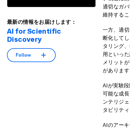
適切なガバ
維持するこ
最新の情報をお届けします：
一方、適切
AI for Scientific
断化してし
Discovery
タリング、
用といった
Follow
メリットが
があります
AIが実験
可能な成長
ンテリジェ
タビリティ
AIのアー