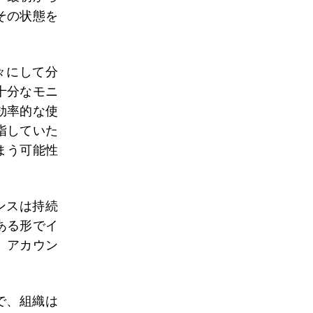
その状態を
々にして分
十分なモニ
効率的な使
指していた
まう可能性
ンスは持続
ある形でイ
、アカウン
で、組織は