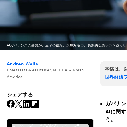
AIガバナンスの基盤が、顧客の信頼、規制対応力、長期的な競争力を強化し
Andrew Wells
本稿は、
Chief Data & AI Officer
,
NTT DATA North
世界経済フ
America
シェアする：
ガバナン
AI
に関す
う。