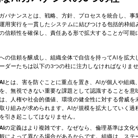
Iガバナンスとは、戦略、方針、プロセスを統合し、事
運用実行を一貫したシステムに結びつける包括的枠組
Iの信頼性を確保し、責任ある形で拡大することが可能
ムへの信頼を醸成し、組織全体で自信を持ってAIを拡大
ーダーたちは以下の3つの柱に注力しなければなりま
AI
とは、害を防ぐことに重点を置き、AIが個人や組織
を、無視できない重要な課題として認識することを意
は、人権や社会的価値、環境の健全性に対する脅威を
取り組みが求められます。AIが規模を拡大していく過
を引き起こしてはなりません。
AI
の定義はより複雑です。なぜなら、倫理基準は文化
観によって異なる場合があるからです。組織は、ステ