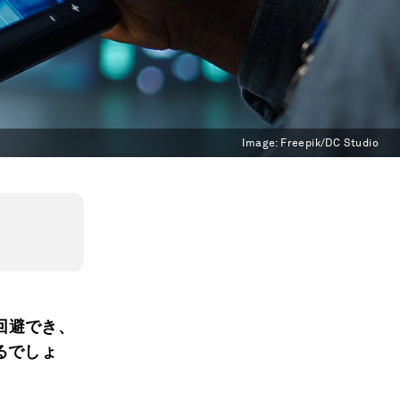
Image:
Freepik/DC Studio
回避でき、
るでしょ