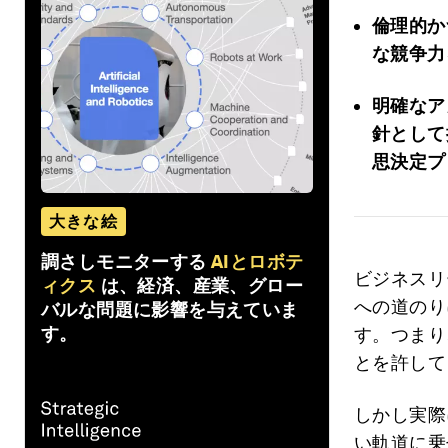
倫理的か
な競争力
明確なア
針として
思決定プ
大きな絵
調さしモニターする
AIとロボテ
ビジネスリ
ィクス
は、経済、産業、グロー
への道のり
バルな問題に影響を与えていま
す。
す。つまり
とを許して
しかし実際
い軌道に乗