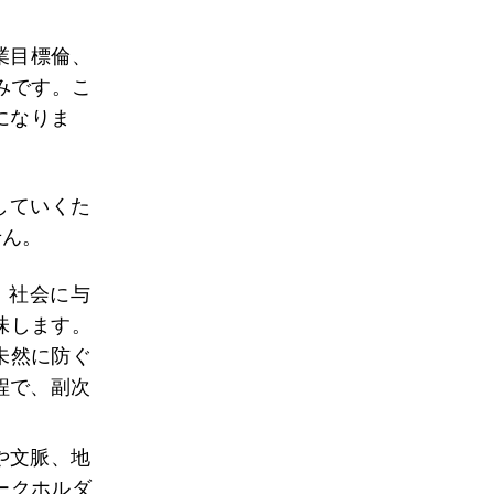
業目標倫、
みです。こ
になりま
していくた
せん。
、社会に与
味します。
未然に防ぐ
程で、副次
や文脈、地
ークホルダ