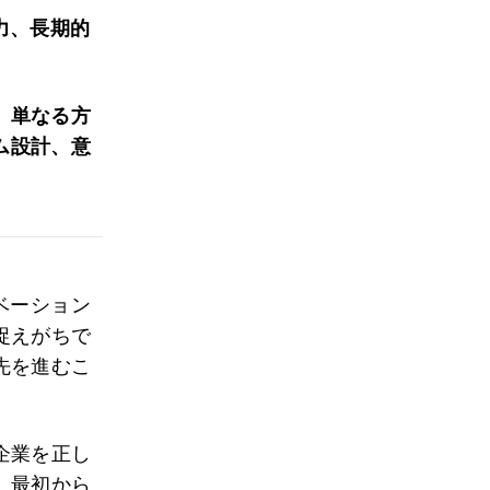
力、長期的
、単なる方
ム設計、意
ベーション
捉えがちで
先を進むこ
企業を正し
。最初から