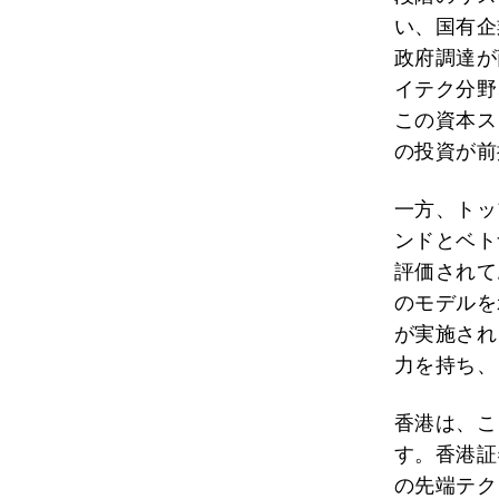
い、国有企
政府調達が
イテク分野
この資本ス
の投資が前
一方、トッ
ンドとベト
評価されて
のモデルを
が実施され
力を持ち、
香港は、こ
す。香港証
の先端テク