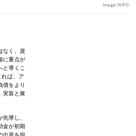
Image:
WIPO
」
はなく、資
築に重点が
へと導くこ
よれば、ア
負債をより
、実装と展
が先導し、
助金が初期
の出資を担