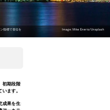
ョン指標で首位を
Image:
Mike Enerio/Unsplash
、初期段階
ています。
究成果を生