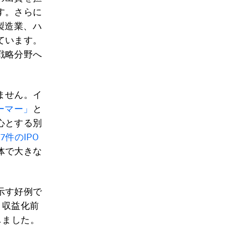
す。さらに
製造業、ハ
ています。
戦略分野へ
ません。イ
ーマー」
と
心とする別
67件のIPO
体で大きな
。
示す好例で
、収益化前
しました。