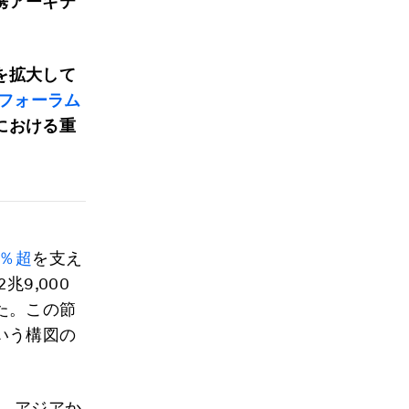
携アーキテ
を拡大して
フォーラム
における重
0％超
を支え
兆9,000
た。この節
いう構図の
、アジアか