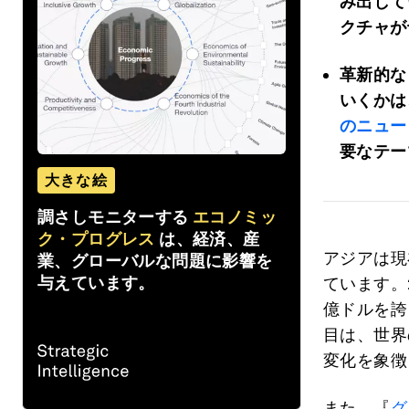
み出して
クチャが
革新的な
いくかは
のニュー
要なテー
大きな絵
調さしモニターする
エコノミッ
ク・プログレス
は、経済、産
アジアは現
業、グローバルな問題に影響を
与えています。
ています。
億ドルを誇
目は、世界
変化を象徴
また、『
グ