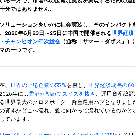
いる一方で、市場への広範な実装を実現するための連
十分ではありません。
ソリューションをいかに社会実装し、そのインパクト
、2026年6月23日～25日に中国で開催される
世界経済
・チャンピオン年次総会
（通称「サマー・ダボス」）
マの一つです。
在、
世界の上場企業の55％
を擁し、
世界経済成長の6
2025年には
香港が初めてスイスを抜き
、運用資産総額2
る世界最大のクロスボーダー資産運用ハブとなりまし
の資本がどこへ流れ、誰に向かって流れているのかと
しています。
ローバル・イノベーション・インデックス2025
』では