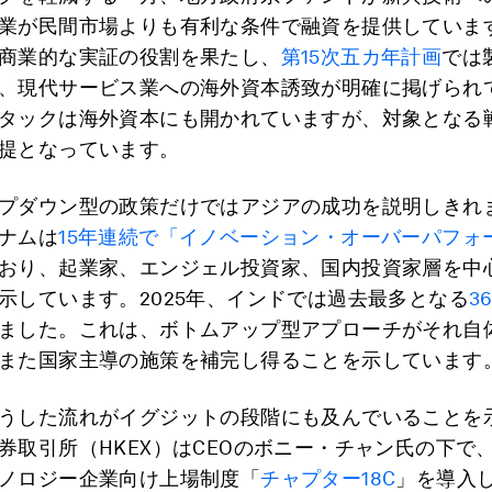
業が民間市場よりも有利な条件で融資を提供していま
商業的な実証の役割を果たし、
第15次五カ年計画
では
、現代サービス業への海外資本誘致が明確に掲げられ
タックは海外資本にも開かれていますが、対象となる
提となっています。
プダウン型の政策だけではアジアの成功を説明しきれ
ナムは
15年連続で「イノベーション・オーバーパフォ
おり、起業家、エンジェル投資家、国内投資家層を中
示しています。2025年、インドでは過去最多となる
3
ました。これは、ボトムアップ型アプローチがそれ自
また国家主導の施策を補完し得ることを示しています
うした流れがイグジットの段階にも及んでいることを
券取引所（HKEX）はCEOのボニー・チャン氏の下で
ノロジー企業向け上場制度「
チャプター18C
」を導入