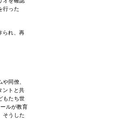
リオを確認
を行った
作られ、再
ムや同僚、
タントと共
どもたち世
Iツールが教育
、そうした