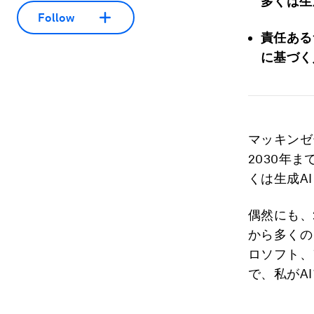
多くは生
Follow
責任ある
に基づく
マッキンゼ
2030年
くは生成A
偶然にも、
から多くの
ロソフト、
で、私がA