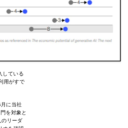
入している
の利用がすで
6月に当社
部門を対象と
人のリーダ