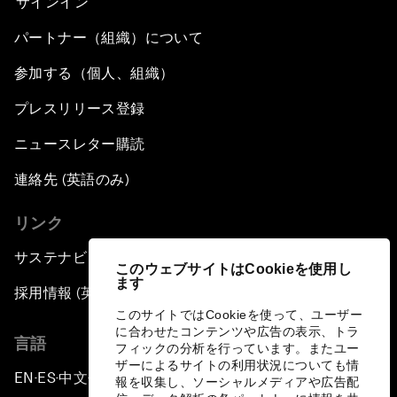
サインイン
パートナー（組織）について
参加する（個人、組織）
プレスリリース登録
ニュースレター購読
連絡先 (英語のみ)
リンク
サステナビリティへの取り組み
このウェブサイトはCookieを使用し
ます
採用情報 (英語のみ)
このサイトではCookieを使って、ユーザー
に合わせたコンテンツや広告の表示、トラ
言語
フィックの分析を行っています。またユー
ザーによるサイトの利用状況についても情
EN
ES
中文
日本語
▪
▪
▪
報を収集し、ソーシャルメディアや広告配