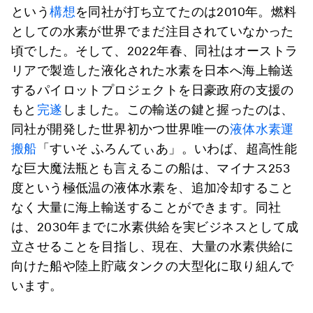
という
構想
を同社が打ち立てたのは2010年。燃料
としての水素が世界でまだ注目されていなかった
頃でした。そして、2022年春、同社はオーストラ
リアで製造した液化された水素を日本へ海上輸送
するパイロットプロジェクトを日豪政府の支援の
もと
完遂
しました。この輸送の鍵と握ったのは、
同社が開発した世界初かつ世界唯一の
液体水素運
搬船
「すいそ ふろんてぃあ」。いわば、超高性能
な巨大魔法瓶とも言えるこの船は、マイナス253
度という極低温の液体水素を、追加冷却すること
なく大量に海上輸送することができます。同社
は、2030年までに水素供給を実ビジネスとして成
立させることを目指し、現在、大量の水素供給に
向けた船や陸上貯蔵タンクの大型化に取り組んで
います。