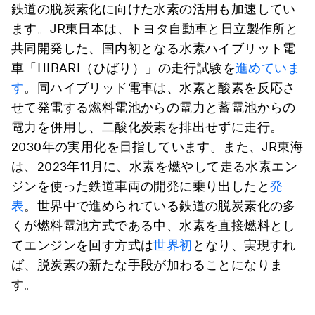
鉄道の脱炭素化に向けた水素の活用も加速してい
ます。JR東日本は、トヨタ自動車と日立製作所と
共同開発した、国内初となる水素ハイブリット電
車「HIBARI（ひばり）」の走行試験を
進めていま
す
。同ハイブリッド電車は、水素と酸素を反応さ
せて発電する燃料電池からの電力と蓄電池からの
電力を併用し、二酸化炭素を排出せずに走行。
2030年の実用化を目指しています。また、JR東海
は、2023年11月に、水素を燃やして走る水素エン
ジンを使った鉄道車両の開発に乗り出したと
発
表
。世界中で進められている鉄道の脱炭素化の多
くが燃料電池方式である中、水素を直接燃料とし
てエンジンを回す方式は
世界初
となり、実現すれ
ば、脱炭素の新たな手段が加わることになりま
す。