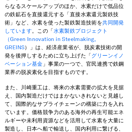
らなるスケールアップのほか、水素だけで低品位
の鉄鉱石を直接還元する「直接水素還元製鉄技
術」など、水素を使った製鉄製造技術を
共同開発
しています
。この「
水素製鉄プロジェクト
（Green Innovation in Steelmaking,
GREINS
）」は、経済産業省が、脱炭素技術の開
発を後押しするために立ち上げた「
グリーンイノ
ベーション基金
」事業の一つで、官民連携で鉄鋼
業界の脱炭素化を目指すものです。
また、川崎重工は、将来の水素需要の拡大を見据
え、国内製造だけではまかないきれないと見越し
て、国際的なサプライチェーンの構築に力を入れ
ています。価格競争力のある海外の再生可能エネ
ルギーや未利用資源などを活用して水素を大量に
製造し、日本へ船で輸送し、国内利用に繋げる、