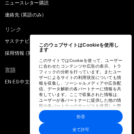
ニュースレター購読
連絡先 (英語のみ)
リンク
サステナビリティへの取り組み
このウェブサイトはCookieを使用し
ます
採用情報 (英語のみ)
このサイトではCookieを使って、ユーザー
に合わせたコンテンツや広告の表示、トラ
言語
フィックの分析を行っています。またユー
ザーによるサイトの利用状況についても情
EN
ES
中文
日本語
▪
▪
▪
報を収集し、ソーシャルメディアや広告配
信、データ解析の各パートナーに情報を共
有しています。ここで収集された情報は、
ユーザーが各パートナーに提供した他の情
報や各パートナーのサービスを使用した際
に収集された情報と組み合わされ、各パー
拒否
トナーによって使用されることがありま
プライバシーポリシーと利用規約
す。
全て許可
サイトマップ