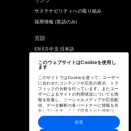
リンク
サステナビリティへの取り組み
採用情報 (英語のみ)
て
言語
EN
ES
中文
日本語
▪
▪
▪
このウェブサイトはCookieを使用し
ます
このサイトではCookieを使って、ユーザー
に合わせたコンテンツや広告の表示、トラ
フィックの分析を行っています。またユー
ザーによるサイトの利用状況についても情
報を収集し、ソーシャルメディアや広告配
信、データ解析の各パートナーに情報を共
有しています。ここで収集された情報は、
ユーザーが各パートナーに提供した他の情
報や各パートナーのサービスを使用した際
拒否
に収集された情報と組み合わされ、各パー