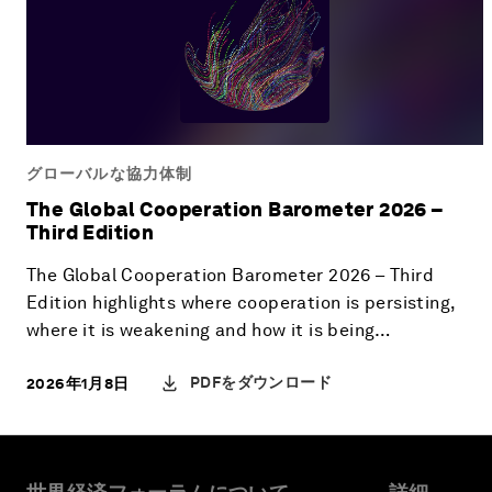
グローバルな協力体制
The Global Cooperation Barometer 2026 –
Third Edition
The Global Cooperation Barometer 2026 – Third
Edition highlights where cooperation is persisting,
where it is weakening and how it is being
reconfigured in response to shifting economic,
PDFをダウンロード
2026年1月8日
political and technological realities.