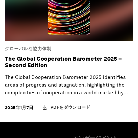
グローバルな協力体制
The Global Cooperation Barometer 2025 –
Second Edition
The Global Cooperation Barometer 2025 identifies
areas of progress and stagnation, highlighting the
complexities of cooperation in a world marked by
economic uncertainty, geopolitical divides and rapid
PDFをダウンロード
2025年1月7日
technological advancements.