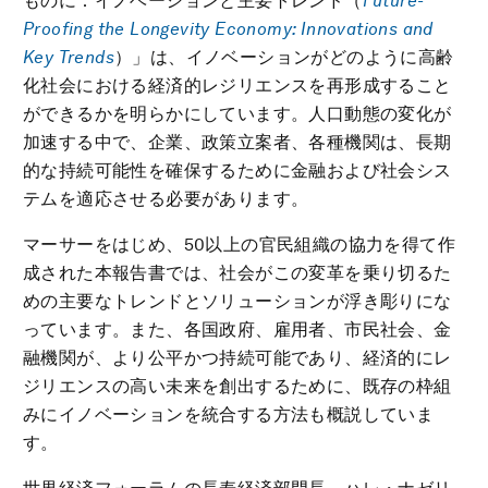
ものに：イノベーションと主要トレンド（
Future-
Proofing the Longevity Economy: Innovations and
Key Trends
）」は、イノベーションがどのように高齢
化社会における経済的レジリエンスを再形成すること
ができるかを明らかにしています。人口動態の変化が
加速する中で、企業、政策立案者、各種機関は、長期
的な持続可能性を確保するために金融および社会シス
テムを適応させる必要があります。
マーサーをはじめ、50以上の官民組織の協力を得て作
成された本報告書では、社会がこの変革を乗り切るた
めの主要なトレンドとソリューションが浮き彫りにな
っています。また、各国政府、雇用者、市民社会、金
融機関が、より公平かつ持続可能であり、経済的にレ
ジリエンスの高い未来を創出するために、既存の枠組
みにイノベーションを統合する方法も概説していま
す。