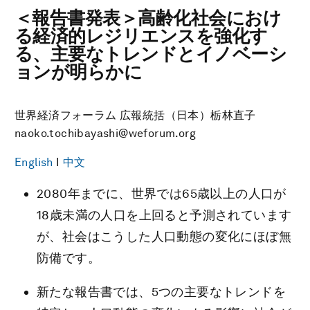
＜報告書発表＞高齢化社会におけ
る経済的レジリエンスを強化す
る、主要なトレンドとイノベーシ
ョンが明らかに
世界経済フォーラム 広報統括（日本）栃林直子
naoko.tochibayashi@weforum.org
English
I
中文
2080年までに、世界では65歳以上の人口が
18歳未満の人口を上回ると予測されています
が、社会はこうした人口動態の変化にほぼ無
防備です。
新たな報告書では、5つの主要なトレンドを