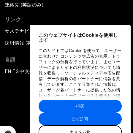
連絡先 (英語のみ)
リンク
サステナビリティへの取り組み
このウェブサイトはCookieを使用し
ます
採用情報 (英語のみ)
このサイトではCookieを使って、ユーザー
に合わせたコンテンツや広告の表示、トラ
言語
フィックの分析を行っています。またユー
ザーによるサイトの利用状況についても情
EN
ES
中文
日本語
▪
▪
▪
報を収集し、ソーシャルメディアや広告配
信、データ解析の各パートナーに情報を共
有しています。ここで収集された情報は、
ユーザーが各パートナーに提供した他の情
報や各パートナーのサービスを使用した際
に収集された情報と組み合わされ、各パー
拒否
トナーによって使用されることがありま
プライバシーポリシーと利用規約
す。
全て許可
サイトマップ
カスタム化