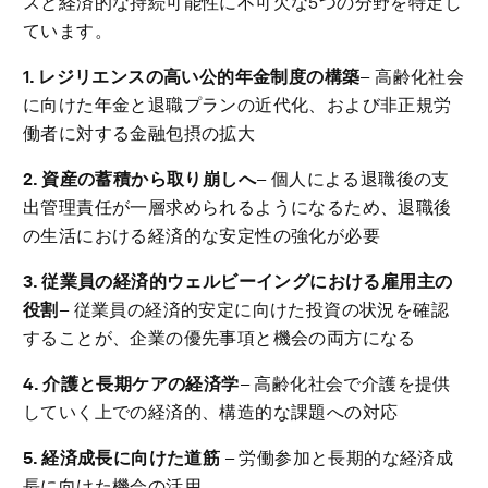
スと経済的な持続可能性に不可欠な5つの分野を特定し
ています。
1. レジリエンスの高い公的年金制度の構築
– 高齢化社会
に向けた年金と退職プランの近代化、および非正規労
働者に対する金融包摂の拡大
2. 資産の蓄積から取り崩しへ
– 個人による退職後の支
出管理責任が一層求められるようになるため、退職後
の生活における経済的な安定性の強化が必要
3. 従業員の経済的ウェルビーイングにおける雇用主の
役割
– 従業員の経済的安定に向けた投資の状況を確認
することが、企業の優先事項と機会の両方になる
4. 介護と長期ケアの経済学
– 高齢化社会で介護を提供
していく上での経済的、構造的な課題への対応
5. 経済成長に向けた道筋
– 労働参加と長期的な経済成
長に向けた機会の活用