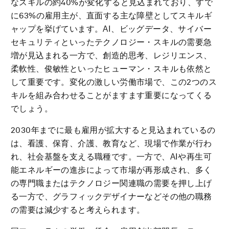
なスキルの約40%が変化すると見込まれており、すで
に63%の雇用主が、直面する主な障壁としてスキルギ
ャップを挙げています。AI、ビッグデータ、サイバー
セキュリティといったテクノロジー・スキルの需要急
増が見込まれる一方で、創造的思考、レジリエンス、
柔軟性、俊敏性といったヒューマン・スキルも依然と
して重要です。変化の激しい労働市場で、この2つのス
キルを組み合わせることがますます重要になってくる
でしょう。
2030年までに最も雇用が拡大すると見込まれているの
は、看護、保育、介護、教育など、現場で作業が行わ
れ、社会基盤を支える職種です。一方で、AIや再生可
能エネルギーの進歩によって市場が再形成され、多く
の専門職またはテクノロジー関連職の需要を押し上げ
る一方で、グラフィックデザイナーなどその他の職務
の需要は減少すると考えられます。