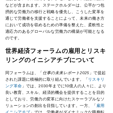
などが含まれます。ステークホルダーは、公平かつ包
摂的な労働力の移行と戦略を優先し、こうした変革を
通じて労働者を支援することによって、未来の働き方
において成功を収めるための準備を整えた、柔軟性と
適応力のあるグローバルな労働力の構築が可能となる
のです。
世界経済フォーラムの雇用とリスキ
リングのイニシアチブについて
同フォーラムは、「
仕事の未来
レポート
2025
」で提起
された課題に積極的に取り組んでいます。「
リスキリ
ング革命
」では、2030年までに10億人の人々に、より
良い教育、スキル、経済的機会を提供することを目的
としており、労働力の変革に向けたスケーラブルなソ
リューションの創出を目指しています。一方、「
雇用
イニシアチブ
」では、労働者がダイナミックな職務転