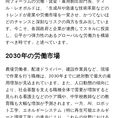
同フォーラムの労働・賃金・雇用創出部門長、ティ
ル・レオポルドは、「生成AIや急速な技術革新などの
トレンドが産業や労働市場を一変させ、かつてないほ
どのチャンスと深刻なリスクの両方を生み出していま
す。今こそ、各国政府と企業が連携してスキルに投資
し、公平かつ弾力性のあるグローバルな労働力を構築
すべき時です」と述べています。
2030
年の労働市場
農場労働者、配達ドライバー、建設作業員など、現場
で作業を行う職種は、2030年までに絶対数で最大の雇
用増加が見込まれています。また、人口動態の傾向に
より、社会基盤を支える職種全体で需要が増加すると
見られる看護士などのケア職や、中学校教師などの教
育職も大幅な増加が予測されます。一方、AI、ロボッ
ト工学、エネルギーシステム（特に再生可能エネルギ
ーと環境工学）の進歩により、これらの分野における