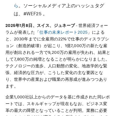
ら
。ソーシャルメディア上のハッシュタグ
は、#WEF25 。
2025
年
1
月
8
日、スイス、ジュネーブ
- 世界経済フォー
ラムが発表した「
仕事の未来レポート2025
」による
と、2030年までに全雇用の22%で仕事のディスラプシ
ョン（創造的破壊）が起こり、1億7,000万の新たな雇
用が創出される一方で9,200万の雇用が失われ、結果と
して7,800万の純増となることが明らかになりました。
テクノロジーの進歩、人口動態の変化、地政学的な緊
張、経済的な圧力が、こうした変化の主な要因とな
り、世界中の産業および職業の再形成が進みつつあり
ます。
企業1,000社以上からのデータを基に作成された同レポ
ートでは、スキルギャップが現在もなお、ビジネス変
革の最大の障壁となっていることが判明。業務に必要