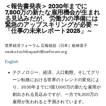
＜報告書発表＞ 2030年までに
7,800万の新たな雇用機会が生まれ
る見込みだが、 労働力の準備には
緊急のアップスキリングが必要 ～
「仕事の未来レポート2025」～
世界経済フォーラム 広報統括（日本）栃林直子
naoko.tochibayashi@weforum.org
English
テクノロジー、経済、人口動態、そしてグリ
ーン転換における世界のトレンドの変化によ
り、2030年までに1億7,000万の新たな雇用が
創出される見込みですが、一方で9,200万の
雇用が失われると予測されています。