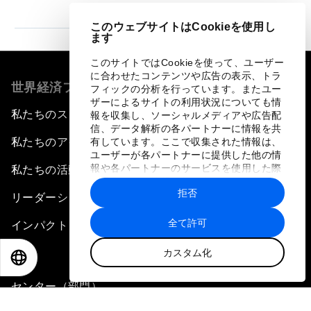
このウェブサイトはCookieを使用し
ます
このサイトではCookieを使って、ユーザー
に合わせたコンテンツや広告の表示、トラ
世界経済フォーラムについて
フィックの分析を行っています。またユー
ザーによるサイトの利用状況についても情
私たちのストラテジー
報を収集し、ソーシャルメディアや広告配
信、データ解析の各パートナーに情報を共
私たちのアイデンティティ
有しています。ここで収集された情報は、
ユーザーが各パートナーに提供した他の情
報や各パートナーのサービスを使用した際
私たちの活動
に収集された情報と組み合わされ、各パー
拒否
トナーによって使用されることがありま
リーダーシップとガバナンス
す。
全て許可
インパクト
カスタム化
詳細
EN
ES
中文
日本語
センター（部門）