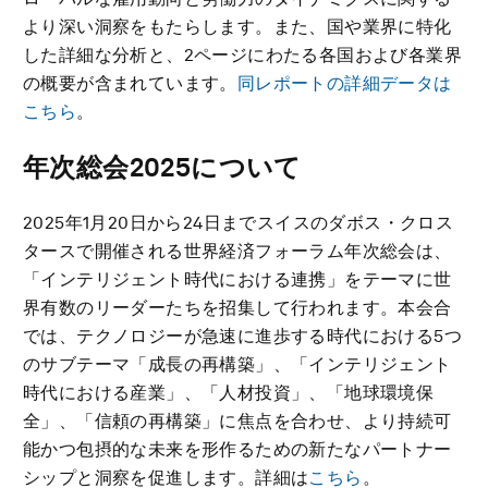
より深い洞察をもたらします。また、国や業界に特化
した詳細な分析と、2ページにわたる各国および各業界
の概要が含まれています。
同レポートの詳細データは
こちら
。
年次総会
2025
について
2025年1月20日から24日までスイスのダボス・クロス
タースで開催される世界経済フォーラム年次総会は、
「インテリジェント時代における連携」をテーマに世
界有数のリーダーたちを招集して行われます。本会合
では、テクノロジーが急速に進歩する時代における5つ
のサブテーマ「成長の再構築」、「インテリジェント
時代における産業」、「人材投資」、「地球環境保
全」、「信頼の再構築」に焦点を合わせ、より持続可
能かつ包摂的な未来を形作るための新たなパートナー
シップと洞察を促進します。詳細は
こちら
。