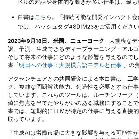
ベルの対話や身体的な動きが多い仕事は、最も
白書は
こちら
。「持続可能な開発インパクト会
では、ハッシュタグ#SDIM23をご活用くださ
2023年9月18日、米国、ニューヨーク
- 大規模な
訳、予測、生成できるディープラーニング・アルゴ
そして将来の仕事にどのような影響を与えるのでし
書『
明日への仕事：大規模言語モデルと仕事
』の
アクセンチュアとの共同研究による本白書は、工学
グ、複雑な問題解決能力、創造性を必要とする仕事
しています。これらのツールは、ルーチンワーク（
値に焦点を当てたやりがいのある職務にすることで
書では、短期的にLLMが特定の仕事に与える直接
取っています。
「生成AIは労働市場に大きな影響を与える可能性