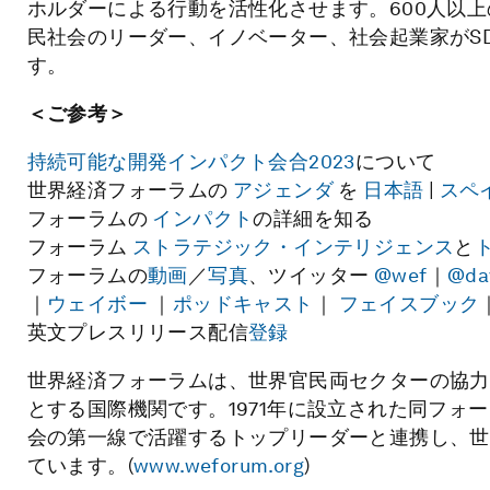
ホルダーによる行動を活性化させます。600人以
民社会のリーダー、イノベーター、社会起業家がS
す。
＜ご参考＞
持続可能な開発インパクト会合2023
について
世界経済フォーラムの
アジェンダ
を
日本語
|
スペ
フォーラムの
インパクト
の詳細を知る
フォーラム
ストラテジック・インテリジェンス
と
フォーラムの
動画
／
写真
、ツイッター
@wef
｜
@da
｜
ウェイボー
｜
ポッドキャスト
｜
フェイスブック
英文プレスリリース配信
登録
世界経済フォーラムは、世界官民両セクターの協力
とする国際機関です。1971年に設立された同フォ
会の第一線で活躍するトップリーダーと連携し、世
ています。(
www.weforum.org
)