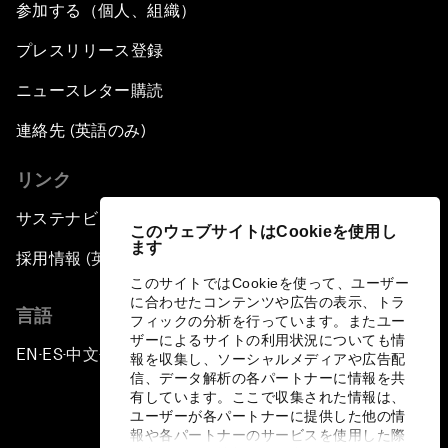
参加する（個人、組織）
プレスリリース登録
ニュースレター購読
連絡先 (英語のみ)
リンク
サステナビリティへの取り組み
このウェブサイトはCookieを使用し
ます
採用情報 (英語のみ)
このサイトではCookieを使って、ユーザー
に合わせたコンテンツや広告の表示、トラ
言語
フィックの分析を行っています。またユー
ザーによるサイトの利用状況についても情
EN
ES
中文
日本語
▪
▪
▪
報を収集し、ソーシャルメディアや広告配
信、データ解析の各パートナーに情報を共
有しています。ここで収集された情報は、
ユーザーが各パートナーに提供した他の情
報や各パートナーのサービスを使用した際