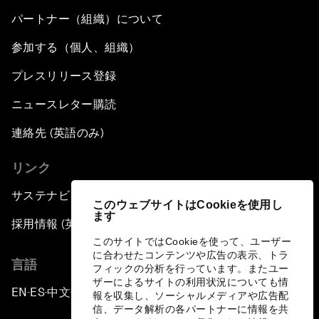
パートナー（組織）について
参加する（個人、組織）
プレスリリース登録
ニュースレター購読
連絡先 (英語のみ)
リンク
サステナビリティへの取り組み
このウェブサイトはCookieを使用し
ます
採用情報 (英語のみ)
このサイトではCookieを使って、ユーザー
に合わせたコンテンツや広告の表示、トラ
言語
フィックの分析を行っています。またユー
ザーによるサイトの利用状況についても情
EN
ES
中文
日本語
▪
▪
▪
報を収集し、ソーシャルメディアや広告配
信、データ解析の各パートナーに情報を共