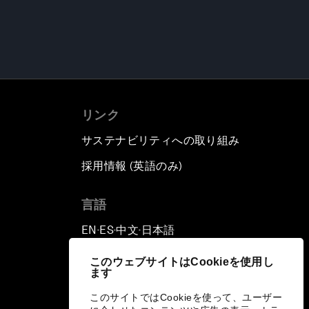
リンク
サステナビリティへの取り組み
採用情報 (英語のみ)
て
言語
EN
ES
中文
日本語
▪
▪
▪
このウェブサイトはCookieを使用し
ます
このサイトではCookieを使って、ユーザー