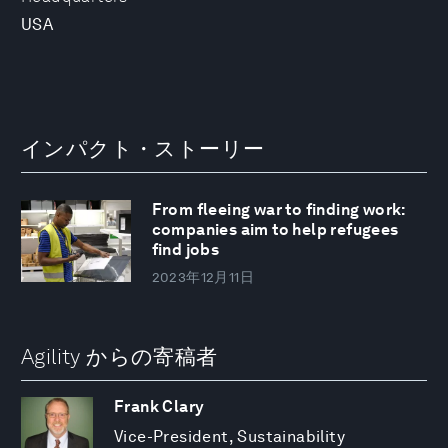
USA
インパクト・ストーリー
From fleeing war to finding work:
companies aim to help refugees
find jobs
2023年12月11日
Agility からの寄稿者
Frank Clary
Vice-President, Sustainability