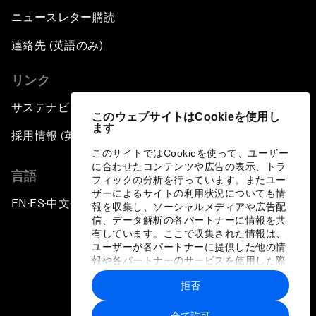
ニュースレター購読
連絡先 (英語のみ)
リンク
サステナビリティへの取り組み
このウェブサイトはCookieを使用し
ます
採用情報 (英語のみ)
このサイトではCookieを使って、ユーザー
に合わせたコンテンツや広告の表示、トラ
言語
フィックの分析を行っています。またユー
ザーによるサイトの利用状況についても情
EN
ES
中文
日本語
▪
▪
▪
報を収集し、ソーシャルメディアや広告配
信、データ解析の各パートナーに情報を共
有しています。ここで収集された情報は、
ユーザーが各パートナーに提供した他の情
報や各パートナーのサービスを使用した際
に収集された情報と組み合わされ、各パー
拒否
トナーによって使用されることがありま
プライバシーポリシーと利用規約
す。
全て許可