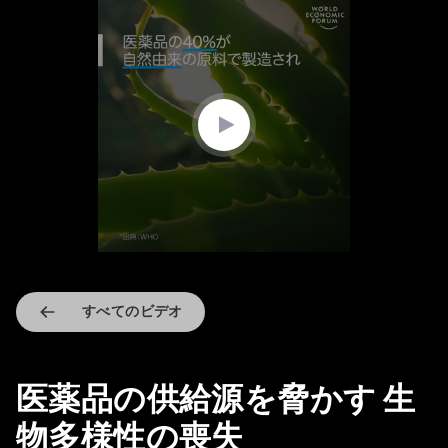
0
seconds
of
1
minute,
45
seconds
すべてのビデオ
医薬品の供給源を脅かす 生
物多様性の喪失