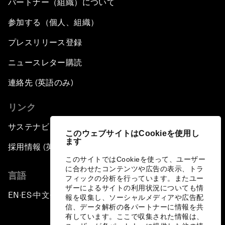
パートナー（組織）について
参加する（個人、組織）
プレスリリース登録
ニュースレター購読
連絡先 (英語のみ)
リンク
サステナビリティへの取り組み
このウェブサイトはCookieを使用し
ます
採用情報 (英語のみ)
このサイトではCookieを使って、ユーザー
に合わせたコンテンツや広告の表示、トラ
言語
フィックの分析を行っています。またユー
ザーによるサイトの利用状況についても情
EN
ES
中文
日本語
▪
▪
▪
報を収集し、ソーシャルメディアや広告配
信、データ解析の各パートナーに情報を共
有しています。ここで収集された情報は、