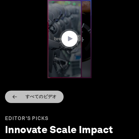
0
seconds
of
35
seconds
すべてのビデオ
EDITOR'S PICKS
Innovate Scale Impact