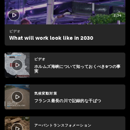
2:34
ビデオ
What will work look like in 2030
ビデオ
ホルムズ海峡について知っておくべき9つの事
実
気候変動対策
フランス最長の川で記録的な干ばつ
アーバントランスフォメーション