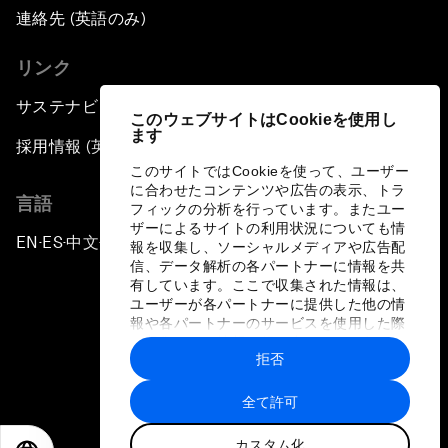
連絡先 (英語のみ)
リンク
サステナビリティへの取り組み
このウェブサイトはCookieを使用し
ます
採用情報 (英語のみ)
このサイトではCookieを使って、ユーザー
に合わせたコンテンツや広告の表示、トラ
言語
フィックの分析を行っています。またユー
ザーによるサイトの利用状況についても情
EN
ES
中文
日本語
▪
▪
▪
報を収集し、ソーシャルメディアや広告配
信、データ解析の各パートナーに情報を共
有しています。ここで収集された情報は、
ユーザーが各パートナーに提供した他の情
報や各パートナーのサービスを使用した際
に収集された情報と組み合わされ、各パー
拒否
トナーによって使用されることがありま
プライバシーポリシーと利用規約
す。
全て許可
サイトマップ
カスタム化