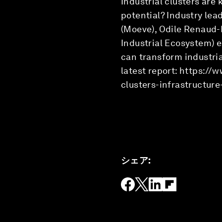
Industrial clusters are
potential? Industry le
(Moeve), Odile Renaud-
Industrial Ecosystem) e
can transform industria
latest report: https://
clusters-infrastructure
シェア
: