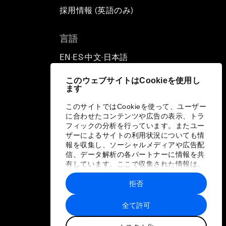
採用情報 (英語のみ)
て
言語
EN
ES
中文
日本語
▪
▪
▪
このウェブサイトはCookieを使用し
ます
このサイトではCookieを使って、ユーザー
に合わせたコンテンツや広告の表示、トラ
フィックの分析を行っています。またユー
ザーによるサイトの利用状況についても情
報を収集し、ソーシャルメディアや広告配
信、データ解析の各パートナーに情報を共
有しています。ここで収集された情報は、
ユーザーが各パートナーに提供した他の情
報や各パートナーのサービスを使用した際
拒否
に収集された情報と組み合わされ、各パー
トナーによって使用されることがありま
全て許可
す。