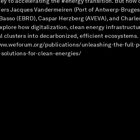
 key to accelerating the #energy transition. But how 
aders Jacques Vandermeiren (Port of Antwerp-Bruges
Basso (EBRD), Caspar Herzberg (AVEVA), and Charle
xplore how digitalization, clean energy infrastructu
l clusters into decarbonized, efficient ecosystems.
www.weforum.org/publications/unleashing-the-full-po
-solutions-for-clean-energies/