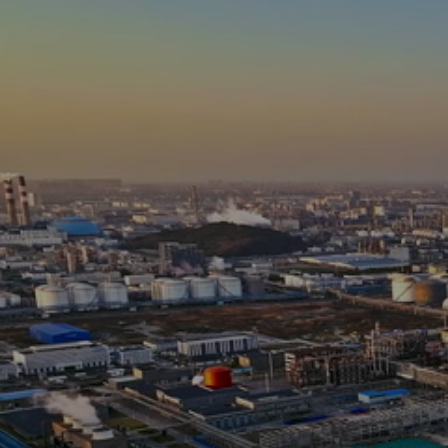
0
seconds
of
4
minutes,
44
seconds
Volume
90%