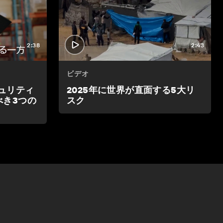
2:38
2:43
ビデオ
キュリティ
2025年に世界が直面する5大リ
゙き3つの
スク